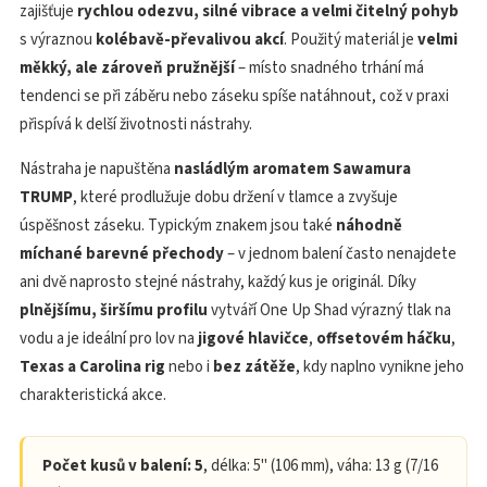
zajišťuje
rychlou odezvu, silné vibrace a velmi čitelný pohyb
s výraznou
kolébavě-převalivou akcí
. Použitý materiál je
velmi
měkký, ale zároveň pružnější
– místo snadného trhání má
tendenci se při záběru nebo záseku spíše natáhnout, což v praxi
přispívá k delší životnosti nástrahy.
Nástraha je napuštěna
nasládlým aromatem Sawamura
TRUMP
, které prodlužuje dobu držení v tlamce a zvyšuje
úspěšnost záseku. Typickým znakem jsou také
náhodně
míchané barevné přechody
– v jednom balení často nenajdete
ani dvě naprosto stejné nástrahy, každý kus je originál. Díky
plnějšímu, širšímu profilu
vytváří One Up Shad výrazný tlak na
vodu a je ideální pro lov na
jigové hlavičce
,
offsetovém háčku
,
Texas a Carolina rig
nebo i
bez zátěže
, kdy naplno vynikne jeho
charakteristická akce.
Počet kusů v balení: 5
, délka: 5" (106 mm), váha: 13 g (7/16