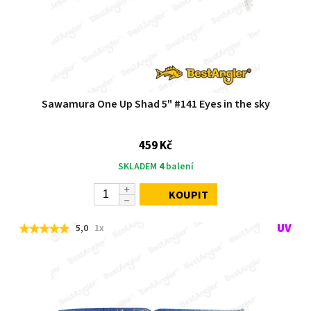
Sawamura One Up Shad 5" #141 Eyes in the sky
459 Kč
SKLADEM
4
balení
KOUPIT
5,0
1x