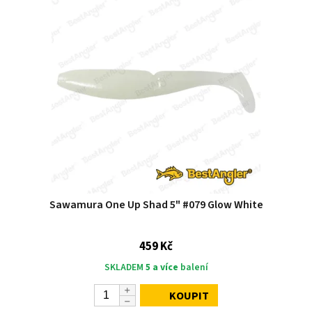
Sawamura One Up Shad 5" #079 Glow White
459 Kč
SKLADEM
5 a více
balení
KOUPIT