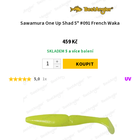
Sawamura One Up Shad 5" #091 French Waka
459 Kč
SKLADEM
5 a více
balení
KOUPIT
5,0
1x