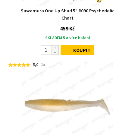
Sawamura One Up Shad 5" #090 Psychedelic
Chart
459 Kč
SKLADEM
5 a více
balení
KOUPIT
5,0
1x