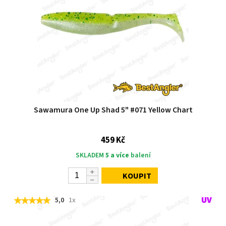
Sawamura One Up Shad 5" #071 Yellow Chart
459 Kč
SKLADEM
5 a více
balení
KOUPIT
5,0
1x