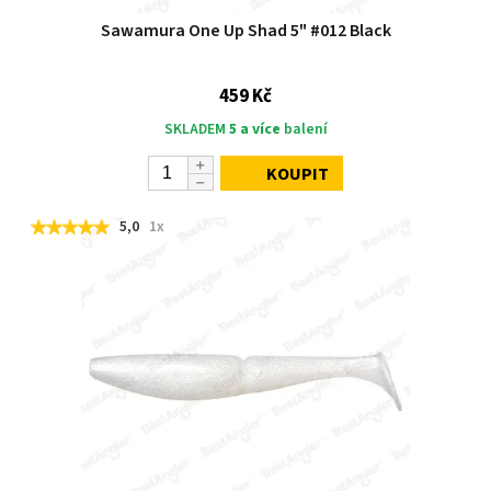
Sawamura One Up Shad 5" #012 Black
459 Kč
SKLADEM
5 a více
balení
KOUPIT
5,0
1x