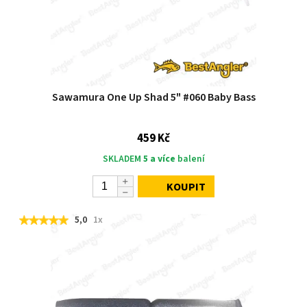
Sawamura One Up Shad 5" #060 Baby Bass
459 Kč
SKLADEM
5 a více
balení
KOUPIT
5,0
1x