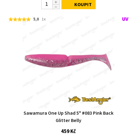
KOUPIT
5,0
1x
Sawamura One Up Shad 5" #083 Pink Back
Glitter Belly
459 Kč