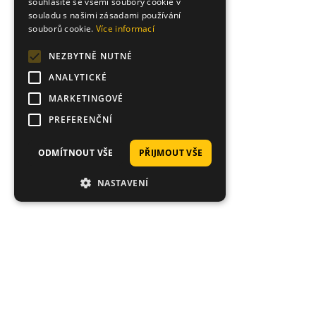
souhlasíte se všemi soubory cookie v
souladu s našimi zásadami používání
souborů cookie.
Více informací
NEZBYTNĚ NUTNÉ
ANALYTICKÉ
MARKETINGOVÉ
PREFERENČNÍ
ODMÍTNOUT VŠE
PŘIJMOUT VŠE
NASTAVENÍ
Proč nakoupit právě u nás?
Tisíce spokojených zákazníků, rychlé doručení,
jedinečné nástrahy.