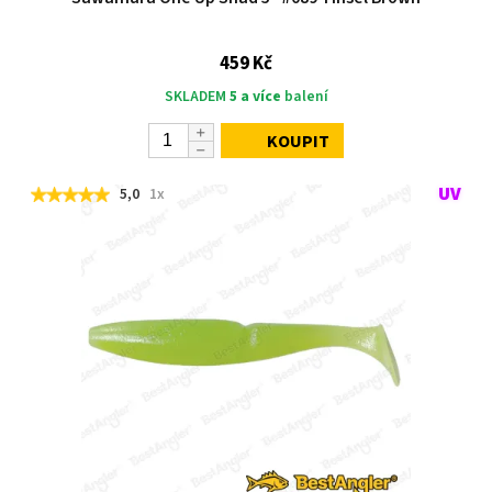
459 Kč
SKLADEM
5 a více
balení
KOUPIT
5,0
1x