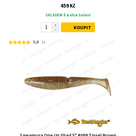
459 Kč
SKLADEM
5 a více
balení
KOUPIT
5,0
1x
Sawamura One Up Shad 5" #089 Tinsel Brown