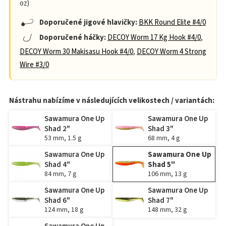
oz)
Doporučené jigové hlavičky:
BKK Round Elite #4/0
Doporučené háčky:
DECOY Worm 17 Kg Hook #4/0
,
DECOY Worm 30 Makisasu Hook #4/0
,
DECOY Worm 4 Strong
Wire #3/0
Nástrahu nabízíme v následujících velikostech / variantách:
Sawamura One Up
Sawamura One Up
Shad 2"
Shad 3"
53 mm, 1.5 g
68 mm, 4 g
Sawamura One Up
Sawamura One Up
Shad 4"
Shad 5"
84 mm, 7 g
106 mm, 13 g
Sawamura One Up
Sawamura One Up
Shad 6"
Shad 7"
124 mm, 18 g
148 mm, 32 g