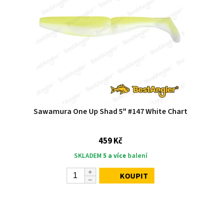
Sawamura One Up Shad 5" #147 White Chart
459 Kč
SKLADEM
5 a více
balení
KOUPIT