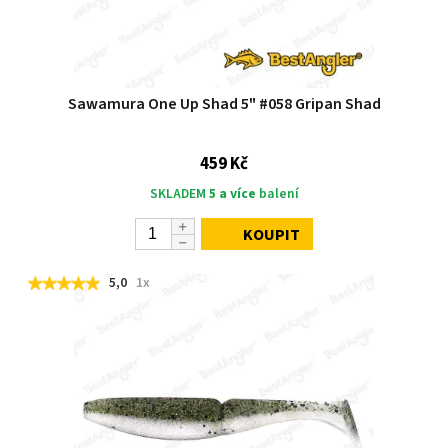
Sawamura One Up Shad 5" #058 Gripan Shad
459 Kč
SKLADEM
5 a více
balení
KOUPIT
5,0
1x