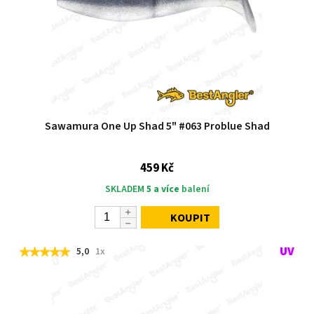
Sawamura One Up Shad 5" #063 Problue Shad
459 Kč
SKLADEM
5 a více
balení
KOUPIT
5,0
1x