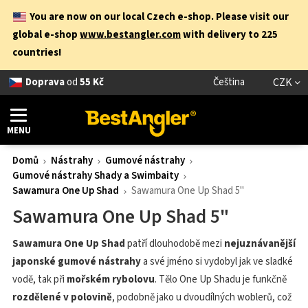
You are now on our local Czech e-shop. Please visit our
global e-shop
www.bestangler.com
with delivery to 225
countries!
Doprava
od
55 Kč
Čeština
CZK
MENU
Domů
Nástrahy
Gumové nástrahy
Gumové nástrahy Shady a Swimbaity
Sawamura One Up Shad
Sawamura One Up Shad 5"
Sawamura One Up Shad 5"
Sawamura One Up Shad
patří dlouhodobě mezi
nejuznávanější
japonské gumové nástrahy
a své jméno si vydobyl jak ve sladké
vodě, tak při
mořském rybolovu
. Tělo One Up Shadu je funkčně
rozdělené v polovině
, podobně jako u dvoudílných woblerů, což