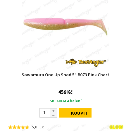
Sawamura One Up Shad 5" #073 Pink Chart
459 Kč
SKLADEM
4
balení
KOUPIT
5,0
1x