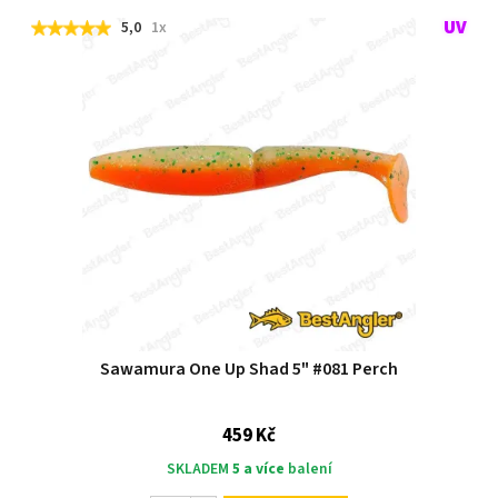
5,0
1x
Sawamura One Up Shad 5" #081 Perch
459 Kč
SKLADEM
5 a více
balení