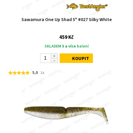
Sawamura One Up Shad 5" #027 Silky White
459 Kč
SKLADEM
5 a více
balení
KOUPIT
5,0
1x