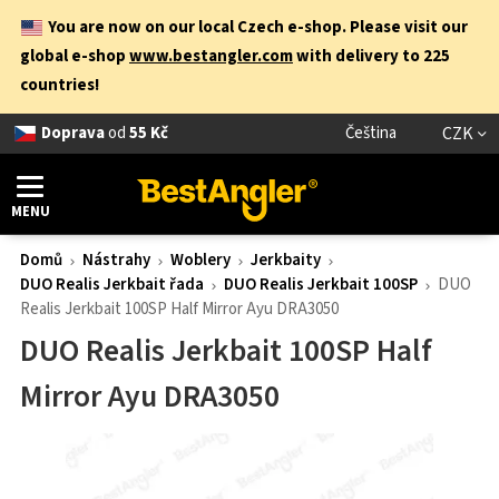
You are now on our local Czech e-shop. Please visit our
global e-shop
www.bestangler.com
with delivery to 225
countries!
Doprava
od
55 Kč
Čeština
CZK
MENU
Domů
Nástrahy
Woblery
Jerkbaity
DUO Realis Jerkbait řada
DUO Realis Jerkbait 100SP
DUO
Realis Jerkbait 100SP Half Mirror Ayu DRA3050
DUO Realis Jerkbait 100SP Half
Mirror Ayu DRA3050