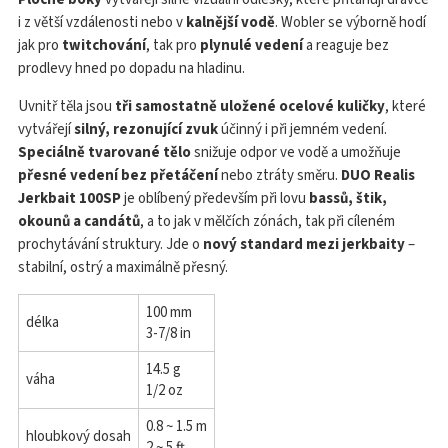
i z větší vzdálenosti nebo v
kalnější vodě
. Wobler se výborně hodí
jak pro
twitchování
, tak pro
plynulé vedení
a reaguje bez
prodlevy hned po dopadu na hladinu.
Uvnitř těla jsou
tři samostatně uložené ocelové kuličky
, které
vytvářejí
silný, rezonující zvuk
účinný i při jemném vedení.
Speciálně tvarované tělo
snižuje odpor ve vodě a umožňuje
přesné vedení bez přetáčení
nebo ztráty směru.
DUO Realis
Jerkbait 100SP
je oblíbený především při lovu
bassů, štik,
okounů a candátů
, a to jak v mělčích zónách, tak při cíleném
prochytávání struktury. Jde o
nový standard mezi jerkbaity
–
stabilní, ostrý a maximálně přesný.
100 mm
délka
3-7/8 in
14.5 g
váha
1/2 oz
0.8 ~ 1.5 m
hloubkový dosah
2 ~ 5 ft