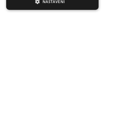
NASTAVENÍ
Hodnocení zákazníků obchodu
Ondřej
Velký výběr a většina věcí skladem, což na velké většině
obchodů bohužel není
Michael
Rychlé doručení zboží, které nebylo skladem v USA.