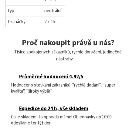
typ
neutrální
trojháčky
2 x #5
Proč nakoupit právě u nás?
Tisíce spokojených zákazníků, rychlé doručení, jedinečné
nástrahy.
Průměrné hodnocení 4.92/5
Hodnoceno stovkami zákazníků: "rychlé dodání", "super
kvalita", "široký výběr".
Expedice do 24 h, vše skladem
Co je skladem, to opravdu máme! Objednávky do 10:00
odesíláme tentýž den.