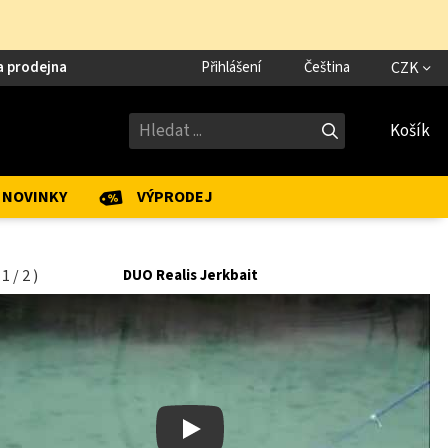
a prodejna
Přihlášení
Čeština
CZK
Košík
NOVINKY
VÝPRODEJ
(
1
/
2
)
DUO Realis Jerkbait
Play