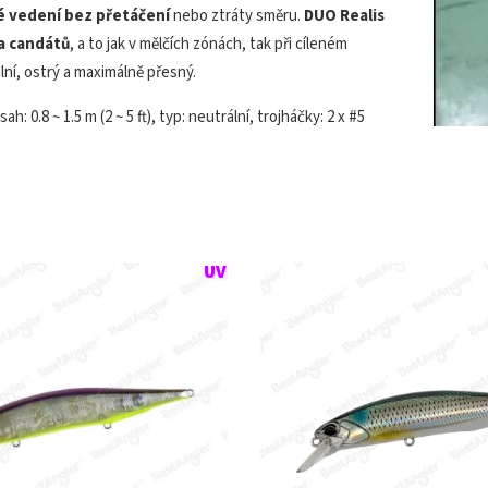
é vedení bez přetáčení
nebo ztráty směru.
DUO Realis
 a candátů
, a to jak v mělčích zónách, tak při cíleném
lní, ostrý a maximálně přesný.
h: 0.8 ~ 1.5 m (2 ~ 5 ft), typ: neutrální, trojháčky: 2 x #5