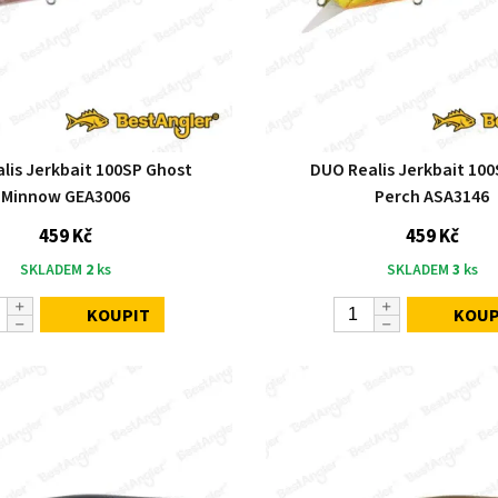
lis Jerkbait 100SP Ghost
DUO Realis Jerkbait 100
Minnow GEA3006
Perch ASA3146
459 Kč
459 Kč
SKLADEM
2
ks
SKLADEM
3
ks
KOUPIT
KOUP