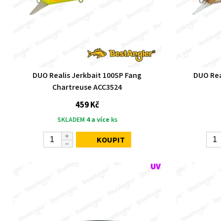
DUO Realis Jerkbait 100SP Fang
DUO Rea
Chartreuse ACC3524
459 Kč
SKLADEM
4 a více
ks
KOUPIT