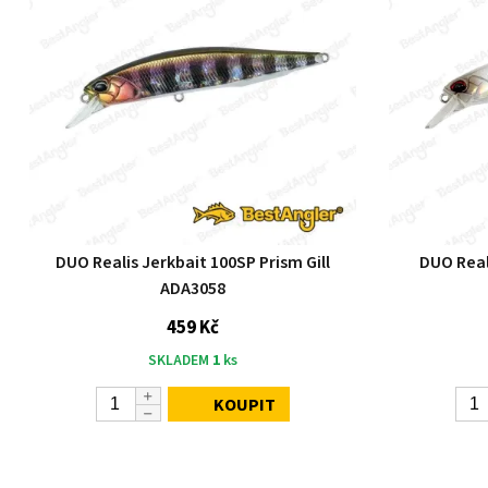
DUO Realis Jerkbait 100SP Prism Gill
DUO Real
ADA3058
459 Kč
SKLADEM
1
ks
KOUPIT