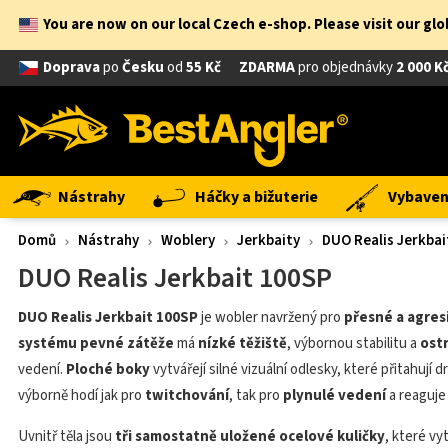
You are now on our local Czech e-shop. Please visit our gl
Doprava
po
Česku
od
55 Kč
ZDARMA
pro objednávky
2 000 K
Nástrahy
Háčky a bižuterie
Vybavení
Domů
Nástrahy
Woblery
Jerkbaity
DUO Realis Jerkbai
DUO Realis Jerkbait 100SP
DUO Realis Jerkbait 100SP
je wobler navržený pro
přesné a agres
systému pevné zátěže
má
nízké těžiště
, výbornou stabilitu a
ost
vedení.
Ploché boky
vytvářejí silné vizuální odlesky, které přitahují 
výborně hodí jak pro
twitchování
, tak pro
plynulé vedení
a reaguje
Uvnitř těla jsou
tři samostatně uložené ocelové kuličky
, které vy