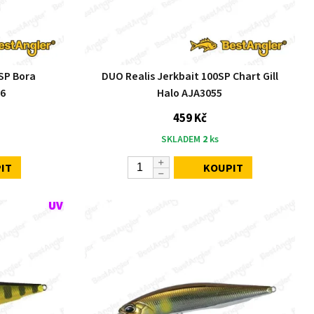
SP Bora
DUO Realis Jerkbait 100SP Chart Gill
06
Halo AJA3055
459 Kč
SKLADEM
2
ks
IT
KOUPIT