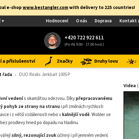
obal e-shop
www.bestangler.com
with delivery to 225 countries!
č +
Hodnocení
O nás
Doprava
Kontakt 
+420 722 922 611
(Po-Pá 9:00 - 17:00 hod.)
 a příslušenství
Značky
Druhy lovu
t řada
DUO Realis Jerkbait 100SP
Videa
ivní vedení
s okamžitou odezvou. Díky
přepracovanému
rý pohyb ze strany na stranu
i při změnách rychlosti
dravce i z větší vzdálenosti nebo v
kalnější vodě
. Wobler se
 bez prodlevy hned po dopadu na hladinu.
tvářejí
silný, rezonující zvuk
účinný i při jemném vedení.