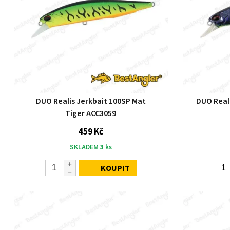
DUO Realis Jerkbait 100SP Mat
DUO Real
Tiger ACC3059
459 Kč
SKLADEM
3
ks
KOUPIT