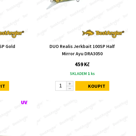
SP Gold
DUO Realis Jerkbait 100SP Half
Mirror Ayu DRA3050
459 Kč
SKLADEM
1
ks
IT
KOUPIT