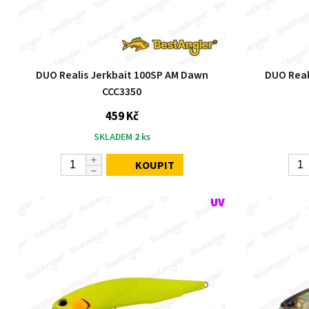
DUO Realis Jerkbait 100SP AM Dawn
DUO Real
CCC3350
459 Kč
SKLADEM
2
ks
KOUPIT