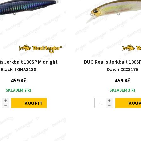
is Jerkbait 100SP Midnight
DUO Realis Jerkbait 100S
Black II GHA3138
Dawn CCC3176
459 Kč
459 Kč
SKLADEM
2
ks
SKLADEM
3
ks
KOUPIT
KOUP