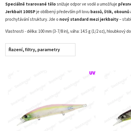
Speciálně tvarované tělo
snižuje odpor ve vodě a umožňuje
přesn
Jerkbait 100SP
je oblíbený především při lovu
bassů, štik, okounů
prochytávání struktury. Jde o
nový standard mezi jerkbaity
– stabi
Vlastnosti - délka: 100 mm (3-7/8 in), váha: 14.5 g (1/2 oz), hloubkový dosa
Řazení, filtry, parametry