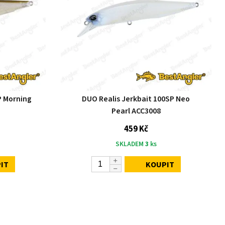
P Morning
DUO Realis Jerkbait 100SP Neo
Pearl ACC3008
459 Kč
SKLADEM
3
ks
IT
KOUPIT