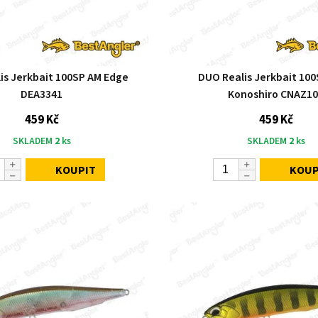
is Jerkbait 100SP AM Edge
DUO Realis Jerkbait 100
DEA3341
Konoshiro CNAZ1
459 Kč
459 Kč
SKLADEM
2
ks
SKLADEM
2
ks
KOUPIT
KOUP