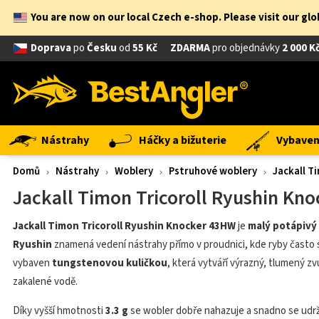
You are now on our local Czech e-shop. Please visit our gl
Doprava
po
Česku
od
55 Kč
ZDARMA
pro objednávky
2 000 K
Nástrahy
Háčky a bižuterie
Vybavení
Domů
Nástrahy
Woblery
Pstruhové woblery
Jackall T
Jackall Timon Tricoroll Ryushin Kn
Jackall Timon Tricoroll Ryushin Knocker 43HW
je
malý potápivý 
Ryushin
znamená vedení nástrahy přímo v proudnici, kde ryby často sto
vybaven
tungstenovou kuličkou
, která vytváří výrazný, tlumený z
zakalené vodě.
Díky vyšší hmotnosti
3.3 g
se wobler dobře nahazuje a snadno se udrž