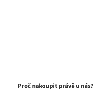
Proč nakoupit právě u nás?
ce spokojených zákazníků, rychlé doručení, jedinečné nástrah