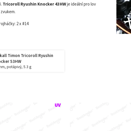
ě.
Tricoroll Ryushin Knocker 43HW
je ideální pro lov
i zvukem.
trojháčky: 2 x #14
kall Timon Tricoroll Ryushin
ocker 53HW
mm, potápivý, 5.3 g