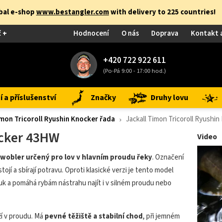
obal e-shop
www.bestangler.com
with delivery to 225 countries!
č +
Hodnocení
O nás
Doprava
Kontakt 
+420 722 922 611
(Po-Pá 9:00 - 17:00 hod.)
 a příslušenství
Značky
Druhy lovu
imon Tricoroll Ryushin Knocker řada
Jackall Timon Tricoroll Ryushi
ocker 43HW
Video
wobler určený pro lov v hlavním proudu řeky
. Označení
jí a sbírají potravu. Oproti klasické verzi je tento model
vuk a pomáhá rybám nástrahu najít i v silném proudu nebo
í v proudu. Má
pevné těžiště a stabilní chod
, při jemném