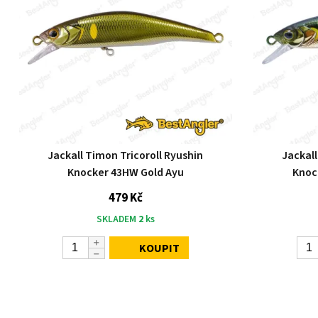
Jackall Timon Tricoroll Ryushin
Jackall
Knocker 43HW Gold Ayu
Knoc
479 Kč
SKLADEM
2
ks
KOUPIT