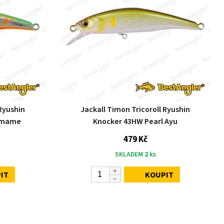
 Ryushin
Jackall Timon Tricoroll Ryushin
Yamame
Knocker 43HW Pearl Ayu
479 Kč
SKLADEM
2
ks
IT
KOUPIT