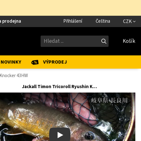
a prodejna
Přihlášení
Čeština
CZK
Košík
NOVINKY
VÝPRODEJ
n Knocker 43HW
Jackall Timon Tricoroll Ryushin Knocker
Play