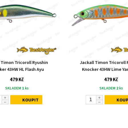
 Timon Tricoroll Ryushin
Jackall Timon Tricoroll
ker 43HW HL Flash Ayu
Knocker 43HW Lime 
479 Kč
479 Kč
SKLADEM
1
ks
SKLADEM
2
ks
KOUPIT
KOUP