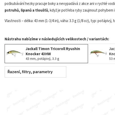
poškubávání hezky pracuje boky a nevypadává z akce ani v rychlé vod
pstruhů, lipanů a tloušťů
, když je potřeba ryby zaujmout pohybem 
Vlastnosti – délka: 43 mm (1-3/4 in), váha: 3.3 g (1/8 oz), typ: potápivý, 
Nástrahu nabízíme v následujících velikostech / variantách:
Jackall Timon Tricoroll Ryushin
Jac
Knocker 43HW
Kn
43 mm, potápivý, 3.3 g
53 
Řazení, filtry, parametry