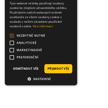
Tyto webové stránky používají soubory
cookie ke zlepšení uživatelského zážitku.
Používáním našich webových stránek
souhlasíte se všemi soubory cookie v
souladu s našimi zásadami používání
souborů cookie.
Více informací
NEZBYTNĚ NUTNÉ
ANALYTICKÉ
MARKETINGOVÉ
PREFERENČNÍ
ODMÍTNOUT VŠE
PŘIJMOUT VŠE
NASTAVENÍ
Tisí