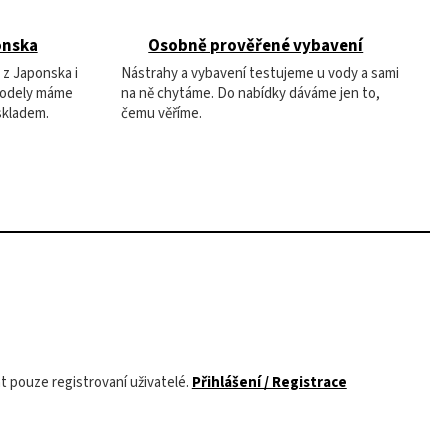
onska
Osobně prověřené vybavení
 z Japonska i
Nástrahy a vybavení testujeme u vody a sami
modely máme
na ně chytáme. Do nabídky dáváme jen to,
skladem.
čemu věříme.
 pouze registrovaní uživatelé.
Přihlášení / Registrace