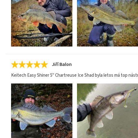
Jiří Balon
Keitech Easy Shiner 5" Chartreuse Ice Shad byla letos má top nást