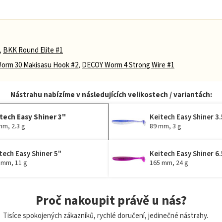
,
BKK Round Elite #1
orm 30 Makisasu Hook #2
,
DECOY Worm 4 Strong Wire #1
Nástrahu nabízíme v následujících velikostech / variantách:
tech Easy Shiner 3"
Keitech Easy Shiner 3.
mm, 2.3 g
89 mm, 3 g
tech Easy Shiner 5"
Keitech Easy Shiner 6.
 mm, 11 g
165 mm, 24 g
Proč nakoupit právě u nás?
Tisíce spokojených zákazníků, rychlé doručení, jedinečné nástrahy.