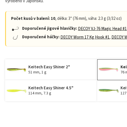
Vyrobeno v Japonsku.
Počet kusů v balení: 10
, délka: 3" (76 mm), váha: 2.3 g (3/32 oz)
Doporučené jigové hlavičky:
DECOY VJ-76 Magic Head #1
Doporučené háčky:
DECOY Worm 17 Kg Hook #1
,
DECOY W
Keitech Easy Shiner 2"
Kei
51 mm, 1 g
76 
Keitech Easy Shiner 4.5"
Kei
114 mm, 7.3 g
127