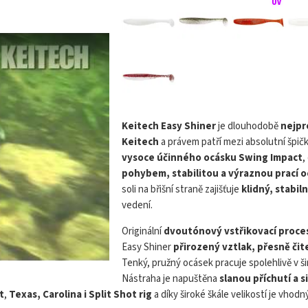
KEITECH Easy S
Keitech Easy Shiner
je dlouhodobě
nejpr
Keitech
a právem patří mezi absolutní špičk
vysoce účinného ocásku Swing Impact
,
pohybem, stabilitou a výraznou prací 
soli na břišní straně zajišťuje
klidný, stabil
vedení.
Originální
dvoutónový vstřikovací proce
Easy Shiner
přirozený vztlak, přesně či
Tenký, pružný ocásek pracuje spolehlivě v ši
Nástraha je napuštěna
slanou příchutí a
t
,
Texas, Carolina i Split Shot rig
a díky široké škále velikostí je vhod