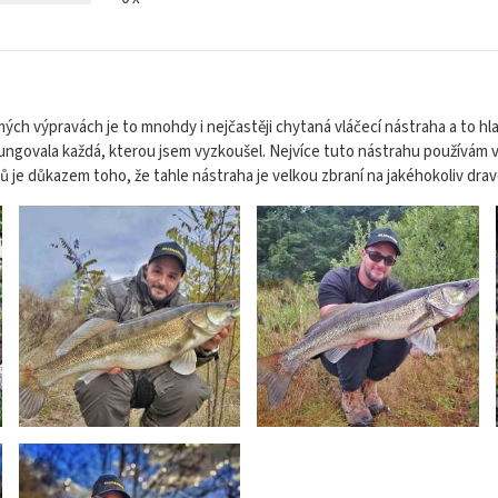
mých výpravách je to mnohdy i nejčastěji chytaná vláčecí nástraha a to h
ungovala každá, kterou jsem vyzkoušel. Nejvíce tuto nástrahu používám ve v
ů je důkazem toho, že tahle nástraha je velkou zbraní na jakéhokoliv dravc