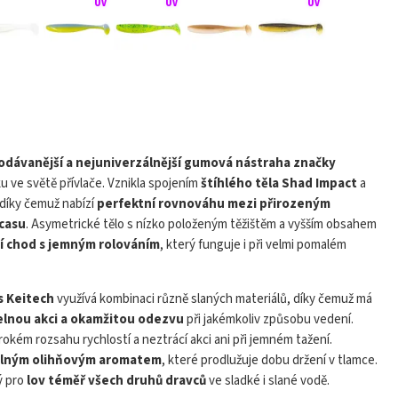
hiner bez zátěže
odávanější a nejuniverzálnější gumová nástraha značky
u ve světě přívlače. Vznikla spojením
štíhlého těla Shad Impact
a
Play
 díky čemuž nabízí
perfektní rovnováhu mezi přirozeným
ocasu
. Asymetrické tělo s nízko položeným těžištěm a vyšším obsahem
ní chod s jemným rolováním
, který funguje i při velmi pomalém
s Keitech
využívá kombinaci různě slaných materiálů, díky čemuž má
telnou akci a okamžitou odezvu
při jakémkoliv způsobu vedení.
rokém rozsahu rychlostí a neztrácí akci ani při jemném tažení.
 silným olihňovým aromatem
, které prodlužuje dobu držení v tlamce.
ný pro
lov téměř všech druhů dravců
ve sladké i slané vodě.