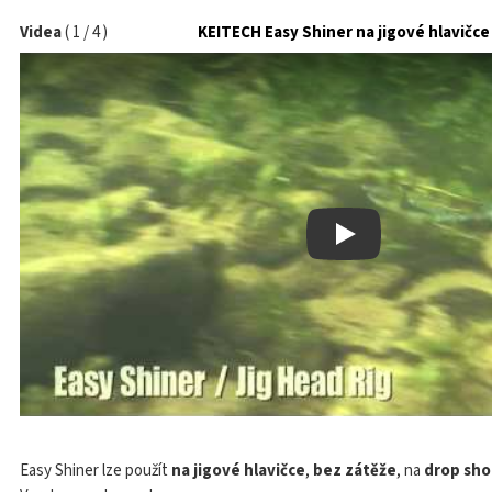
Videa
(
1
/
4
)
KEITECH Easy Shiner na jigové hlavičce
Play
Easy Shiner lze použít
na jigové hlavičce
,
bez zátěže
, na
drop sho