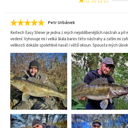
Petr Urbánek
Keitech Easy Shiner je jedna z mých nejoblíbenějších nástrah a při 
vedení. Vyhovuje mi i velká škála barev této nástrahy a zatím mi zaf
velikosti dokáže spolehlivě nasát i větší okoun. Spousta mých úlovk