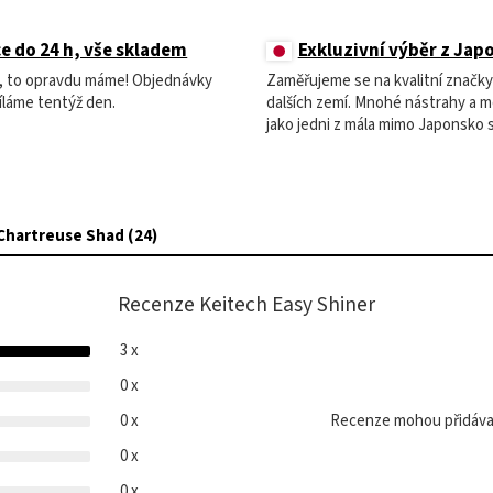
e do 24 h, vše skladem
Exkluzivní výběr z Jap
m, to opravdu máme! Objednávky
Zaměřujeme se na kvalitní značky
íláme tentýž den.
dalších zemí. Mnohé nástrahy a 
jako jedni z mála mimo Japonsko 
Chartreuse Shad (24)
Recenze Keitech Easy Shiner
3 x
0 x
0 x
Recenze mohou přidávat
0 x
0 x