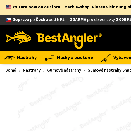
You are now on our local Czech e-shop. Please visit our gl
Doprava
po
Česku
od
55 Kč
ZDARMA
pro objednávky
2 000 K
Nástrahy
Háčky a bižuterie
Vybavení
Domů
Nástrahy
Gumové nástrahy
Gumové nástrahy Shad