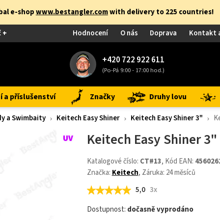
obal e-shop
www.bestangler.com
with delivery to 225 countries!
č +
Hodnocení
O nás
Doprava
Kontakt 
+420 722 922 611
(Po-Pá 9:00 - 17:00 hod.)
 a příslušenství
Značky
Druhy lovu
y a Swimbaity
Keitech Easy Shiner
Keitech Easy Shiner 3"
Ke
Keitech Easy Shiner 3"
Katalogové číslo:
CT#13
, Kód EAN:
456026
Značka:
Keitech
, Záruka: 24 měsíců
5,0
3x
Dostupnost:
dočasně vyprodáno