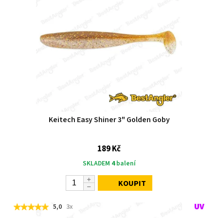
Keitech Easy Shiner 3" Golden Goby
189 Kč
SKLADEM
4
balení
KOUPIT
5,0
3x