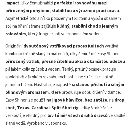
Impact
, díky čemuž nabízí
perfektní rovnováhu mezi
přirozeným pohybem, stabilitou a výraznou prací ocasu
.
Asymetrické tělo s nízko položeným těžištěm a vyšším obsahem
soli na břišní straně zajišťuje
klidný, stabilní chod s jemným
rolováním
, který funguje i při velmi pomalém vedení.
Originální
dvoutónový vstřikovací proces Keitech
využívá
kombinaci různě slaných materiálů, díky čemuž má Easy Shiner
přirozený vztlak, přesně čitelnou akci a okamžitou odezvu
při jakémkoliv způsobu vedení. Tenký, pružný ocásek pracuje
spolehlivě v širokém rozsahu rychlostí a neztrácí akci ani při
jemném tažení. Nástraha je napuštěna
slanou příchutí a silným
olihňovým aromatem
, které prodlužuje dobu držení v tlamce.
Easy Shiner lze použít
na jigové hlavičce
,
bez zátěže
, na
drop
shot
,
Texas, Carolina i Split Shot rig
a díky široké škále
velikostí je vhodný pro
lov téměř všech druhů dravců
ve sladké i
slané vodě. Vyrobeno v Japonsku.