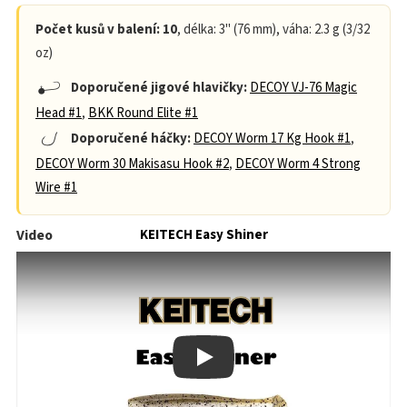
Počet kusů v balení: 10
, délka: 3" (76 mm), váha: 2.3 g (3/32
oz)
Doporučené jigové hlavičky:
DECOY VJ-76 Magic
Head #1
,
BKK Round Elite #1
Doporučené háčky:
DECOY Worm 17 Kg Hook #1
,
DECOY Worm 30 Makisasu Hook #2
,
DECOY Worm 4 Strong
Wire #1
Video
KEITECH Easy Shiner
Play