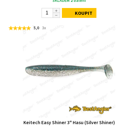
SKLADEM
2
balení
KOUPIT
5,0
3x
Keitech Easy Shiner 3" Hasu (Silver Shiner)