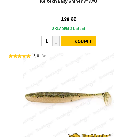
Keitech Easy Shiner 3" AYU
189 Kč
SKLADEM
2
balení
KOUPIT
5,0
3x