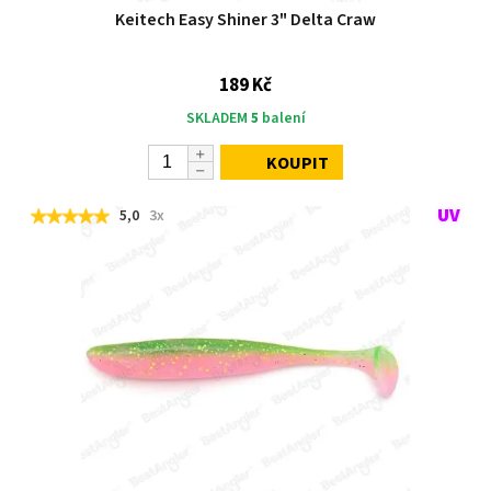
Keitech Easy Shiner 3" Delta Craw
189 Kč
SKLADEM
5
balení
KOUPIT
5,0
3x