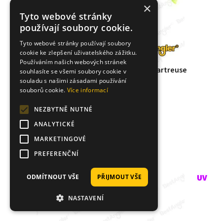
×
Tyto webové stránky
používají soubory cookie.
Tyto webové stránky používají soubory
cookie ke zlepšení uživatelského zážitku.
Používáním našich webových stránek
Keitech Easy Shiner 3" Motoroil / Chartreuse
souhlasíte se všemi soubory cookie v
souladu s našimi zásadami používání
souborů cookie.
Více informací
189 Kč
NEZBYTNĚ NUTNÉ
DOČASNĚ VYPRODÁNO
ANALYTICKÉ
DETAIL PRODUKTU
MARKETINGOVÉ
PREFERENČNÍ
Hlídat dostupnost
ODMÍTNOUT VŠE
PŘIJMOUT VŠE
5,0
3x
NASTAVENÍ