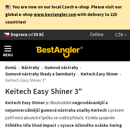
You are now on our local Czech e-shop. Please visit our
global e-shop
www.bestangler.com
with delivery to 225
countries!
Doprava
od
55 Kč
Čeština
CZK
MENU
Domů
Nástrahy
Gumové nástrahy
Gumové nástrahy Shady a Swimbaity
Keitech Easy Shiner
Keitech Easy Shiner 3"
Keitech Easy Shiner 3"
Keitech Easy Shiner
je dlouhodobě
nejprodávanější a
nejuniverzálnější gumová nástraha značky Keitech
a právem
patří mezi absolutní špičku ve světě přívlače. Vznikla spojením
štíhlého těla Shad Impact
a
vysoce účinného ocásku Swing