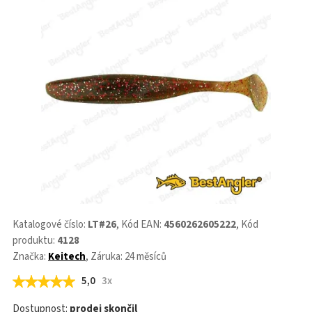
Katalogové číslo:
LT#26
, Kód EAN:
4560262605222
, Kód
produktu:
4128
Značka:
Keitech
, Záruka: 24 měsíců
5,0
3x
Dostupnost:
prodej skončil