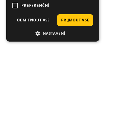
PREFERENČNÍ
ODMÍTNOUT VŠE
PŘIJMOUT VŠE
NASTAVENÍ
Hodnocení zákazníků obchodu
Mark
Velmi dobrý výběr návnad a měli spoustu barev, které se v USA
nedají sehnat. Super rychlé doručení a budeme si u vás
objednávat znovu. Díky kluci!