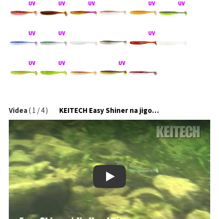
Videa
(
1
/
4
)
KEITECH Easy Shiner na jigové hlavičce
Play