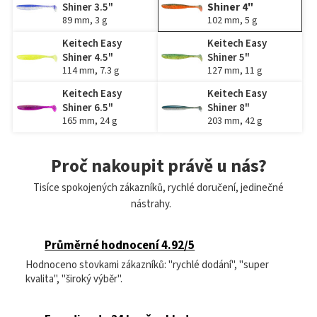
Shiner 3.5"
Shiner 4"
89 mm, 3 g
102 mm, 5 g
Keitech Easy
Keitech Easy
Shiner 4.5"
Shiner 5"
114 mm, 7.3 g
127 mm, 11 g
Keitech Easy
Keitech Easy
Shiner 6.5"
Shiner 8"
165 mm, 24 g
203 mm, 42 g
Proč nakoupit právě u nás?
Tisíce spokojených zákazníků, rychlé doručení, jedinečné
nástrahy.
Průměrné hodnocení 4.92/5
Hodnoceno stovkami zákazníků: "rychlé dodání", "super
kvalita", "široký výběr".