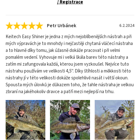
/ Registrace
Petr Urbánek
6.2.2024
Keitech Easy Shiner je jedna z mých nejoblíbenějších nástrah a při
mých výpravách je to mnohdy i nejčastěji chytaná vláčecí nástraha
a to hlavně díky tomu, jak úžasně dokáže pracovat i při velmi
pomalém vedení. Vyhovuje mi i velká škála barev této nástrahy a
zatím mi zafungovala každá, kterou jsem vyzkoušel. Nejvíce tuto
nástrahu používám ve velikosti 4,5". Díky štíhlosti a měkkosti této
nástrahy jí v této velikosti dokáže spolehlivě nasát i větší okoun.
Spousta mých úlovků je důkazem toho, že tahle nástraha je velkou
zbraní na jakéhokoliv dravce a patří mezi nejlepší na trhu.