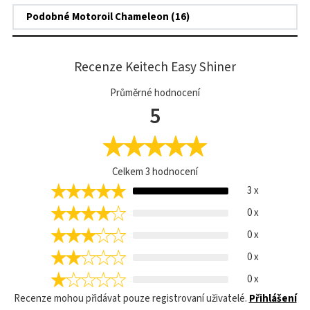
Podobné Motoroil Chameleon (16)
Recenze Keitech Easy Shiner
Průměrné hodnocení
5
Celkem
3
hodnocení
3 x
0 x
0 x
0 x
0 x
Recenze mohou přidávat pouze registrovaní uživatelé.
Přihlášení