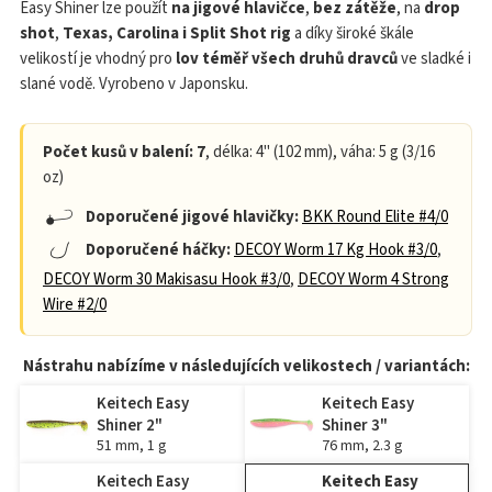
Easy Shiner lze použít
na jigové hlavičce
,
bez zátěže
, na
drop
shot
,
Texas, Carolina i Split Shot rig
a díky široké škále
velikostí je vhodný pro
lov téměř všech druhů dravců
ve sladké i
slané vodě. Vyrobeno v Japonsku.
Počet kusů v balení: 7
, délka: 4" (102 mm), váha: 5 g (3/16
oz)
Doporučené jigové hlavičky:
BKK Round Elite #4/0
Doporučené háčky:
DECOY Worm 17 Kg Hook #3/0
,
DECOY Worm 30 Makisasu Hook #3/0
,
DECOY Worm 4 Strong
Wire #2/0
Nástrahu nabízíme v následujících velikostech / variantách:
Keitech Easy
Keitech Easy
Shiner 2"
Shiner 3"
51 mm, 1 g
76 mm, 2.3 g
Keitech Easy
Keitech Easy