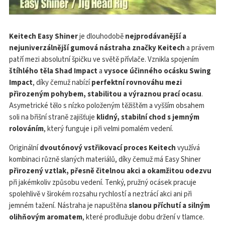
Keitech Easy Shiner
je dlouhodobě
nejprodávanější a
nejuniverzálnější gumová nástraha značky Keitech
a právem
patří mezi absolutní špičku ve světě přívlače. Vznikla spojením
štíhlého těla Shad Impact
a
vysoce účinného ocásku Swing
Impact
, díky čemuž nabízí
perfektní rovnováhu mezi
přirozeným pohybem, stabilitou a výraznou prací ocasu
.
Asymetrické tělo s nízko položeným těžištěm a vyšším obsahem
soli na břišní straně zajišťuje
klidný, stabilní chod s jemným
rolováním
, který funguje i při velmi pomalém vedení.
Originální
dvoutónový vstřikovací proces Keitech
využívá
kombinaci různě slaných materiálů, díky čemuž má Easy Shiner
přirozený vztlak, přesně čitelnou akci a okamžitou odezvu
při jakémkoliv způsobu vedení. Tenký, pružný ocásek pracuje
spolehlivě v širokém rozsahu rychlostí a neztrácí akci ani při
jemném tažení. Nástraha je napuštěna
slanou příchutí a silným
olihňovým aromatem
, které prodlužuje dobu držení v tlamce.