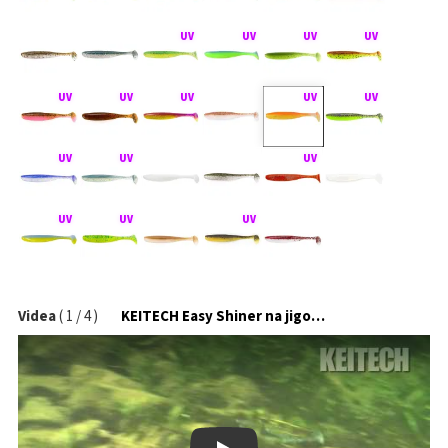
Videa
(
1
/
4
)
KEITECH Easy Shiner na jigové hlavičce