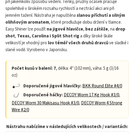
při jakémkoliv způsobu vedení. Tenký, pružný ocásek pracuje
spolehlivě v širokém rozsahu rychlostí a neztrácí akci ani při
jemném tažení. Nástraha je napuštěna
slanou příchutí a silným
olihňovým aromatem
, které prodlužuje dobu držení v tlamce.
Easy Shiner lze použít
na jigové hlavičce
,
bez zátěže
, na
drop
shot
,
Texas, Carolina i Split Shot rig
a díky široké škále
velikostí je vhodný pro
lov téměř všech druhů dravců
ve sladké i
slané vodě. Vyrobeno v Japonsku.
Počet kusů v balení: 7
, délka: 4" (102 mm), váha: 5 g (3/16
oz)
Doporučené jigové hlavičky:
BKK Round Elite #4/0
Doporučené háčky:
DECOY Worm 17 Kg Hook #3/0
,
DECOY Worm 30 Makisasu Hook #3/0
,
DECOY Worm 4 Strong
Wire #2/0
Nástrahu nabízíme v následujících velikostech / variantách: