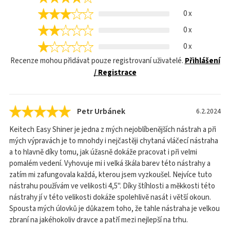
0 x
0 x
0 x
Recenze mohou přidávat pouze registrovaní uživatelé.
Přihlášení
/ Registrace
Petr Urbánek
6.2.2024
Keitech Easy Shiner je jedna z mých nejoblíbenějších nástrah a při
mých výpravách je to mnohdy i nejčastěji chytaná vláčecí nástraha
a to hlavně díky tomu, jak úžasně dokáže pracovat i při velmi
pomalém vedení. Vyhovuje mi i velká škála barev této nástrahy a
zatím mi zafungovala každá, kterou jsem vyzkoušel. Nejvíce tuto
nástrahu používám ve velikosti 4,5". Díky štíhlosti a měkkosti této
nástrahy jí v této velikosti dokáže spolehlivě nasát i větší okoun.
Spousta mých úlovků je důkazem toho, že tahle nástraha je velkou
zbraní na jakéhokoliv dravce a patří mezi nejlepší na trhu.