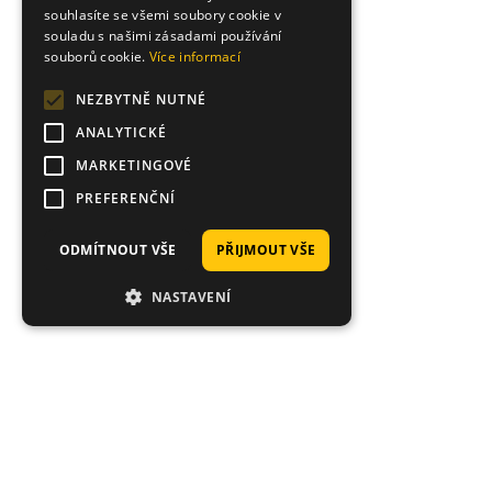
souhlasíte se všemi soubory cookie v
souladu s našimi zásadami používání
souborů cookie.
Více informací
NEZBYTNĚ NUTNÉ
ANALYTICKÉ
MARKETINGOVÉ
PREFERENČNÍ
ODMÍTNOUT VŠE
PŘIJMOUT VŠE
NASTAVENÍ
Hodnocení zákazníků obchodu
Danny