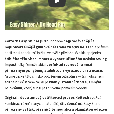
Play
Keitech Easy Shiner
je dlouhodobě
nejprodávanější a
nejuniverzálnější gumová nástraha značky Keitech
a právem
patří mezi absolutní špičku ve světě přívlače. Vznikla spojením
štíhlého těla Shad Impact
a
vysoce účinného ocásku Swing
Impact
, díky čemuž nabízí
perfektní rovnováhu mezi
přirozeným pohybem, stabilitou a výraznou prací ocasu
.
Asymetrické tělo s nízko položeným těžištěm a vyšším obsahem
soli na břišní straně zajišťuje
klidný, stabilní chod s jemným
rolováním
, který funguje i při velmi pomalém vedení.
Originální
dvoutónový vstřikovací proces Keitech
využívá
kombinaci různě slaných materiálů, díky čemuž má Easy Shiner
přirozený vztlak, přesně čitelnou akci a okamžitou odezvu