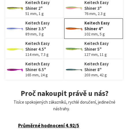
Keitech Easy
Keitech Easy
Shiner 2"
Shiner 3"
51 mm, 1 g
76 mm, 2.3 g
Keitech Easy
Keitech Easy
Shiner 3.5"
Shiner 4"
89 mm, 3 g
102 mm, 5 g
Keitech Easy
Keitech Easy
Shiner 4.5"
Shiner 5"
114 mm, 7.3 g
127 mm, 11 g
Keitech Easy
Keitech Easy
Shiner 6.5"
Shiner 8"
165 mm, 24 g
203 mm, 42 g
Proč nakoupit právě u nás?
Tisíce spokojených zákazníků, rychlé doručení, jedinečné
nástrahy.
Průměrné hodnocení 4.92/5