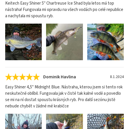
Keitech Easy Shiner 5" Chartreuse Ice Shad byla letos má top
nástraha! Fungovala mi opravdu na všech vodách po celé republice
a nachytala mi spoustu ryb.
Dominik Havlina
8.1.2024
Easy Shiner 4,5" Midnight Blue. Nástraha, kterou jsem si tento rok
neskutečně oblíbil. Fungovala jak v čisté tak kalné vodě a povedlo
se mi na ní dostat spoustu krásných ryb. Pro další sezónu jistě
nebude chybět v žádné mé krabičce