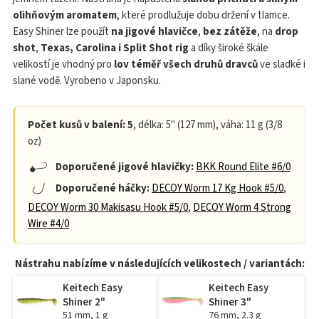
olihňovým aromatem
, které prodlužuje dobu držení v tlamce.
Easy Shiner lze použít
na jigové hlavičce
,
bez zátěže
, na
drop
shot
,
Texas, Carolina i Split Shot rig
a díky široké škále
velikostí je vhodný pro
lov téměř všech druhů dravců
ve sladké i
slané vodě. Vyrobeno v Japonsku.
Počet kusů v balení: 5
, délka: 5" (127 mm), váha: 11 g (3/8
oz)
Doporučené jigové hlavičky:
BKK Round Elite #6/0
Doporučené háčky:
DECOY Worm 17 Kg Hook #5/0
,
DECOY Worm 30 Makisasu Hook #5/0
,
DECOY Worm 4 Strong
Wire #4/0
Nástrahu nabízíme v následujících velikostech / variantách:
Keitech Easy
Keitech Easy
Shiner 2"
Shiner 3"
51 mm, 1 g
76 mm, 2.3 g