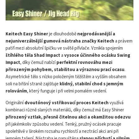
Keitech Easy Shiner
je dlouhodobě
nejprodávanější a
nejuniverzálnější gumová nástraha značky Keitech
a právem
patří mezi absolutní špičku ve světě přívlače. Vznikla spojením
štíhlého těla Shad Impact
a
vysoce účinného ocásku Swing
Impact
, díky čemuž nabízí
perfektní rovnováhu mezi
přirozeným pohybem, stabilitou a výraznou prací ocasu
.
Asymetrické tělo s nízko položeným těžištěm a vyšším obsahem
soli na břišní straně zajišťuje
klidný, stabilní chod s jemným
rolováním
, který funguje i při velmi pomalém vedení.
Originální
dvoutónový vstřikovací proces Keitech
využívá
kombinaci různě slaných materiálů, díky čemuž má Easy Shiner
přirozený vztlak, přesně čitelnou akci a okamžitou odezvu
při jakémkoliv způsobu vedení. Tenký, pružný ocásek pracuje
spolehlivě v širokém rozsahu rychlostí a neztrácí akci ani při
jemném tažení. Nástraha je napuštěna
slanou příchutí a silným