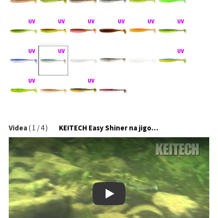
Videa
(
1
/
4
)
KEITECH Easy Shiner na jigové hlavičce
Play