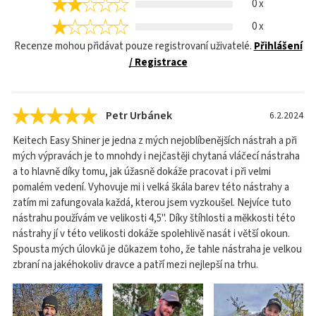
0 x
0 x
Recenze mohou přidávat pouze registrovaní uživatelé.
Přihlášení
/ Registrace
Petr Urbánek
6.2.2024
Keitech Easy Shiner je jedna z mých nejoblíbenějších nástrah a při
mých výpravách je to mnohdy i nejčastěji chytaná vláčecí nástraha
a to hlavně díky tomu, jak úžasně dokáže pracovat i při velmi
pomalém vedení. Vyhovuje mi i velká škála barev této nástrahy a
zatím mi zafungovala každá, kterou jsem vyzkoušel. Nejvíce tuto
nástrahu používám ve velikosti 4,5". Díky štíhlosti a měkkosti této
nástrahy jí v této velikosti dokáže spolehlivě nasát i větší okoun.
Spousta mých úlovků je důkazem toho, že tahle nástraha je velkou
zbraní na jakéhokoliv dravce a patří mezi nejlepší na trhu.