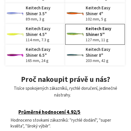
Keitech Easy
Keitech Easy
Shiner 3.5"
Shiner 4"
89 mm, 3 g
102 mm, 5 g
Keitech Easy
Keitech Easy
Shiner 4.5"
Shiner 5"
114 mm, 7.3 g
127 mm, 11 g
Keitech Easy
Keitech Easy
Shiner 6.5"
Shiner 8"
165 mm, 24 g
203 mm, 42 g
Proč nakoupit právě u nás?
Tisíce spokojených zákazníků, rychlé doručení, jedinečné
nástrahy.
Průměrné hodnocení 4.92/5
Hodnoceno stovkami zákazníků: "rychlé dodání", "super
kvalita", "široký výběr".