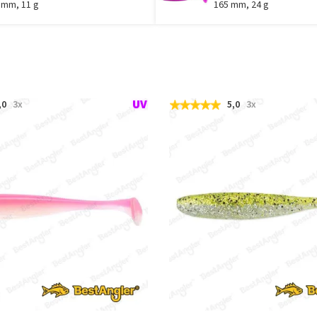
 mm, 11 g
165 mm, 24 g
,0
3x
5,0
3x