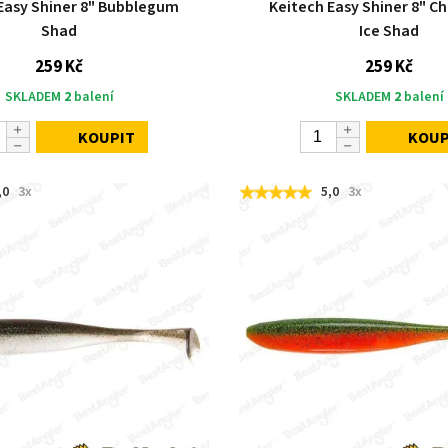
Easy Shiner 8" Bubblegum
Keitech Easy Shiner 8" C
Shad
Ice Shad
259 Kč
259 Kč
SKLADEM
2
balení
SKLADEM
2
balení
KOUPIT
KOUP
,0
3x
5,0
3x