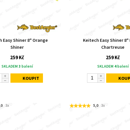
h Easy Shiner 8" Orange
Keitech Easy Shiner 8"
Shiner
Chartreuse
259 Kč
259 Kč
SKLADEM
3
balení
SKLADEM
4
balení
KOUPIT
KOUP
,0
3x
5,0
3x