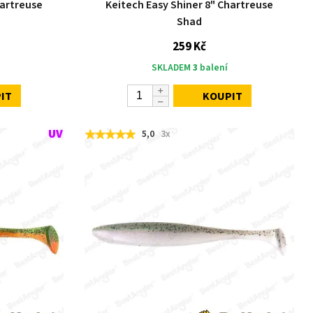
hartreuse
Keitech Easy Shiner 8" Chartreuse
Shad
259 Kč
SKLADEM
3
balení
IT
KOUPIT
5,0
3x