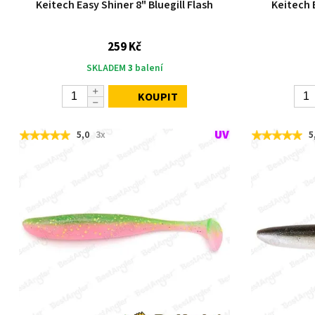
Keitech Easy Shiner 8" Bluegill Flash
Keitech 
259 Kč
SKLADEM
3
balení
KOUPIT
5,0
3x
5