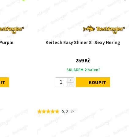
 Purple
Keitech Easy Shiner 8" Sexy Hering
259 Kč
SKLADEM
2
balení
IT
KOUPIT
5,0
3x