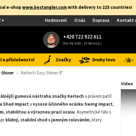
obal e-shop
www.bestangler.com
with delivery to 225 countries!
č +
Hodnocení
O nás
Doprava
Kontakt 
+420 722 922 611
(Po-Pá 9:00 - 17:00 hod.)
 a příslušenství
Značky
Druhy lovu
 Shiner
Keitech Easy Shiner 8"
Video
zálnější gumová nástraha značky Keitech
a právem patří
la Shad Impact
a
vysoce účinného ocásku Swing Impact
,
 stabilitou a výraznou prací ocasu
. Asymetrické tělo s
uje
klidný, stabilní chod s jemným rolováním
, který