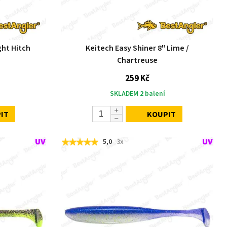
ght Hitch
Keitech Easy Shiner 8" Lime /
Chartreuse
259 Kč
SKLADEM
2
balení
IT
KOUPIT
5,0
3x