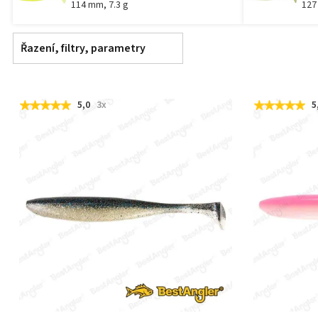
114 mm, 7.3 g
127
Řazení, filtry, parametry
5,0
3x
5