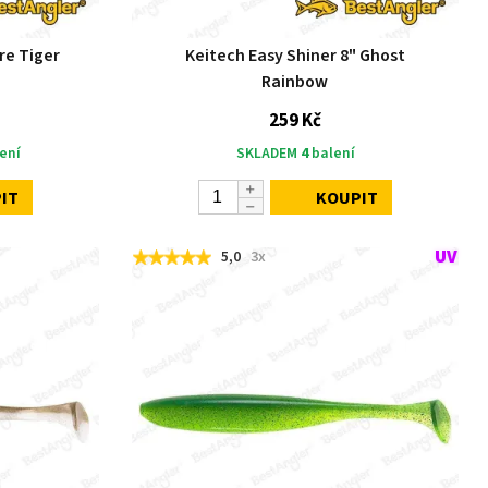
re Tiger
Keitech Easy Shiner 8" Ghost
Rainbow
259 Kč
ení
SKLADEM
4
balení
IT
KOUPIT
5,0
3x