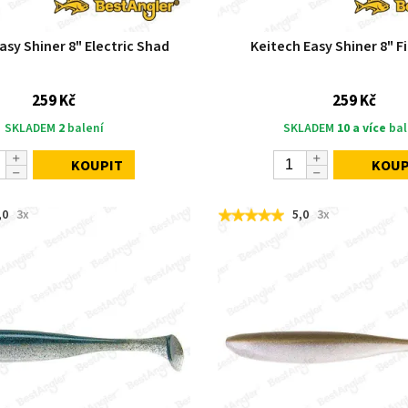
asy Shiner 8" Electric Shad
Keitech Easy Shiner 8" Fi
259 Kč
259 Kč
SKLADEM
2
balení
SKLADEM
10 a více
bal
KOUPIT
KOUP
,0
3x
5,0
3x