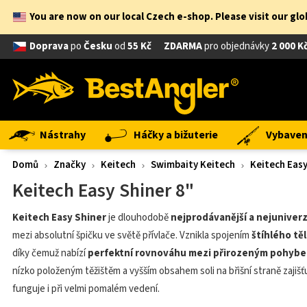
You are now on our local Czech e-shop. Please visit our gl
Doprava
po
Česku
od
55 Kč
ZDARMA
pro objednávky
2 000 K
Nástrahy
Háčky a bižuterie
Vybavení
Domů
Značky
Keitech
Swimbaity Keitech
Keitech Easy
Keitech Easy Shiner 8"
Keitech Easy Shiner
je dlouhodobě
nejprodávanější a nejuniver
mezi absolutní špičku ve světě přívlače. Vznikla spojením
štíhlého tě
díky čemuž nabízí
perfektní rovnováhu mezi přirozeným pohybem,
nízko položeným těžištěm a vyšším obsahem soli na břišní straně zajišť
funguje i při velmi pomalém vedení.