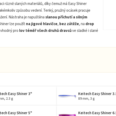
ci různě slaných materiálů, díky čemuž má Easy Shiner
jakémkoliv způsobu vedení. Tenký, pružný ocásek pracuje
tažení. Nástraha je napuštěna
slanou příchutí a silným
Shiner lze použít
na jigové hlavičce
,
bez zátěže
, na
drop
je vhodný pro
lov téměř všech druhů dravců
ve sladké i slané
tech Easy Shiner 3"
Keitech Easy Shiner 3.
mm, 2.3 g
89 mm, 3 g
tech Easy Shiner 5"
Keitech Easy Shiner 6.