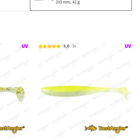
203 mm, 42 g
5,0
3x