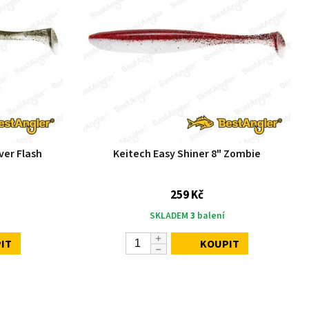
ver Flash
Keitech Easy Shiner 8" Zombie
259 Kč
SKLADEM
3
balení
IT
KOUPIT