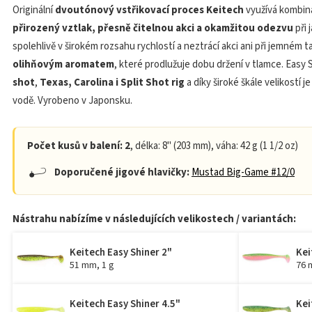
Originální
dvoutónový vstřikovací proces Keitech
využívá kombina
přirozený vztlak, přesně čitelnou akci a okamžitou odezvu
při 
spolehlivě v širokém rozsahu rychlostí a neztrácí akci ani při jemném 
olihňovým aromatem
, které prodlužuje dobu držení v tlamce. Easy 
shot
,
Texas, Carolina i Split Shot rig
a díky široké škále velikostí 
vodě. Vyrobeno v Japonsku.
Počet kusů v balení: 2
, délka: 8" (203 mm), váha: 42 g (1 1/2 oz)
Doporučené jigové hlavičky:
Mustad Big-Game #12/0
Nástrahu nabízíme v následujících velikostech / variantách:
Keitech Easy Shiner 2"
Kei
51 mm, 1 g
76 
Keitech Easy Shiner 4.5"
Kei