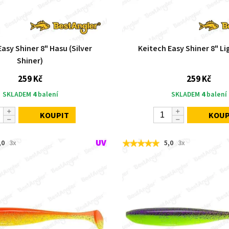
asy Shiner 8" Hasu (Silver
Keitech Easy Shiner 8" Li
Shiner)
259 Kč
259 Kč
SKLADEM
4
balení
SKLADEM
4
balení
KOUPIT
KOUP
,0
3x
5,0
3x