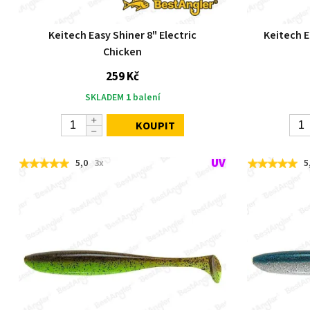
Keitech Easy Shiner 8" Electric
Keitech E
Chicken
259 Kč
SKLADEM
1
balení
KOUPIT
5,0
3x
5