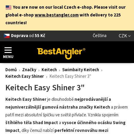
You are now on our local Czech e-shop. Please visit our
global e-shop
www.bestangler.com
with delivery to 225
countries!
Doprava
od
55 Kč
Čeština
CZK
MENU
Domů
Značky
Keitech
Swimbaity Keitech
Keitech Easy Shiner
Keitech Easy Shiner 3"
Keitech Easy Shiner 3"
Keitech Easy Shiner
je dlouhodobě
nejprodávanější a
nejuniverzálnější gumová nástraha značky Keitech
a právem
patří mezi absolutní špičku ve světě přívlače. Vznikla spojením
štíhlého těla Shad Impact
a
vysoce účinného ocásku Swing
Impact
, díky čemuž nabízí
perfektní rovnováhu mezi