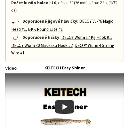
Počet kusů v balení: 10
, délka: 3" (76 mm), váha: 2.3 g (3/32
oz)
Doporučené jigové hlavičky:
DECOY VJ-76 Magic
Head #1
,
BKK Round Elite #1
Doporučené háčky:
DECOY Worm 17 Kg Hook #1
,
DECOY Worm 30 Makisasu Hook #2
,
DECOY Worm 4 Strong
Wire #1
Video
KEITECH Easy Shiner
Play