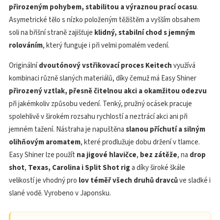
přirozeným pohybem, stabilitou a výraznou prací ocasu
.
Asymetrické tělo s nízko položeným těžištěm a vyšším obsahem
soli na břišní straně zajišťuje
klidný, stabilní chod s jemným
rolováním
, který funguje i při velmi pomalém vedení.
Originální
dvoutónový vstřikovací proces Keitech
využívá
kombinaci různě slaných materiálů, díky čemuž má Easy Shiner
přirozený vztlak, přesně čitelnou akci a okamžitou odezvu
při jakémkoliv způsobu vedení. Tenký, pružný ocásek pracuje
spolehlivě v širokém rozsahu rychlostí a neztrácí akci ani při
jemném tažení. Nástraha je napuštěna
slanou příchutí a silným
olihňovým aromatem
, které prodlužuje dobu držení v tlamce.
Easy Shiner lze použít
na jigové hlavičce
,
bez zátěže
, na
drop
shot
,
Texas, Carolina i Split Shot rig
a díky široké škále
velikostí je vhodný pro
lov téměř všech druhů dravců
ve sladké i
slané vodě. Vyrobeno v Japonsku.