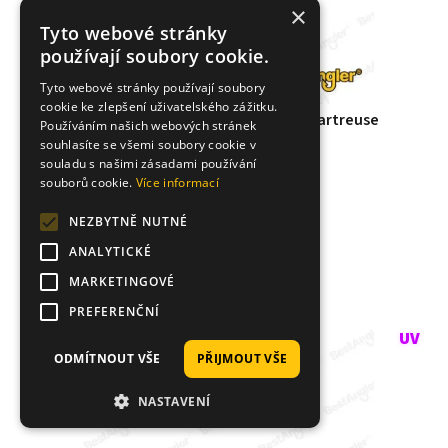
×
Tyto webové stránky
používají soubory cookie.
Tyto webové stránky používají soubory
cookie ke zlepšení uživatelského zážitku.
Keitech Easy Shiner 3" Motoroil / Chartreuse
Používáním našich webových stránek
souhlasíte se všemi soubory cookie v
souladu s našimi zásadami používání
189 Kč
souborů cookie.
Více informací
DOČASNĚ VYPRODÁNO
NEZBYTNĚ NUTNÉ
DETAIL PRODUKTU
ANALYTICKÉ
MARKETINGOVÉ
Hlídat dostupnost
PREFERENČNÍ
5,0
3x
ODMÍTNOUT VŠE
PŘIJMOUT VŠE
NASTAVENÍ