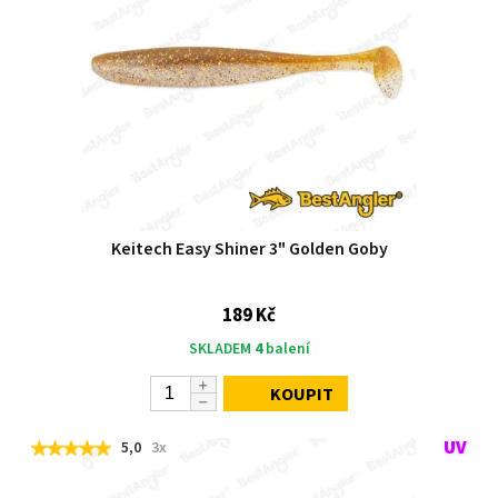
Keitech Easy Shiner 3" Golden Goby
189 Kč
SKLADEM
4
balení
KOUPIT
5,0
3x