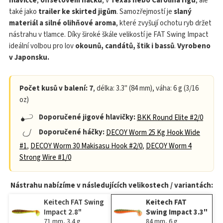
hlavičce
,
offsetovém háčku
, v
Texas nebo Carolina rigu
, ale
také jako
trailer ke skirted jigům
. Samozřejmostí je
slaný
materiál a silné olihňové aroma
, které zvyšují ochotu ryb držet
nástrahu v tlamce. Díky široké škále velikostí je FAT Swing Impact
ideální volbou pro lov
okounů, candátů, štik i bassů
.
Vyrobeno
v Japonsku.
Počet kusů v balení: 7
, délka: 3.3" (84 mm), váha: 6 g (3/16
oz)
Doporučené jigové hlavičky:
BKK Round Elite #2/0
Doporučené háčky:
DECOY Worm 25 Kg Hook Wide
#1
,
DECOY Worm 30 Makisasu Hook #2/0
,
DECOY Worm 4
Strong Wire #1/0
Nástrahu nabízíme v následujících velikostech / variantách:
Keitech FAT Swing
Keitech FAT
Impact 2.8"
Swing Impact 3.3"
71 mm, 3.4 g
84 mm, 6 g