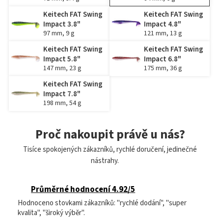
Keitech FAT Swing
Keitech FAT Swing
Impact 3.8"
Impact 4.8"
97 mm, 9 g
121 mm, 13 g
Keitech FAT Swing
Keitech FAT Swing
Impact 5.8"
Impact 6.8"
147 mm, 23 g
175 mm, 36 g
Keitech FAT Swing
Impact 7.8"
198 mm, 54 g
Proč nakoupit právě u nás?
Tisíce spokojených zákazníků, rychlé doručení, jedinečné
nástrahy.
Průměrné hodnocení 4.92/5
Hodnoceno stovkami zákazníků: "rychlé dodání", "super
kvalita", "široký výběr".