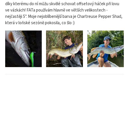
díky kterému do ní můžu skvělé schovat offsetový háček při lovu
ve vázkách! FATa používám hlavně ve větších velikostech -
nejčastěji 5". Moje nejoblíbenější barva je Chartreuse Pepper Shad,
která v loňské sezóně pokosila, co šlo :)