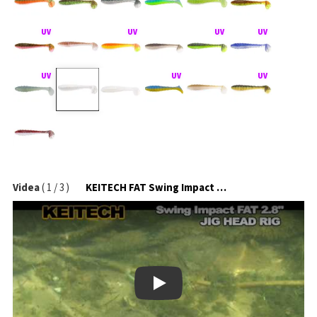
Videa
(
1
/
3
)
KEITECH FAT Swing Impact na jigové hlavičce
Play