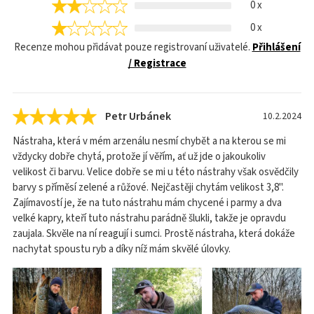
0 x
0 x
Recenze mohou přidávat pouze registrovaní uživatelé.
Přihlášení
/ Registrace
Petr Urbánek
10.2.2024
Nástraha, která v mém arzenálu nesmí chybět a na kterou se mi
vždycky dobře chytá, protože jí věřím, ať už jde o jakoukoliv
velikost či barvu. Velice dobře se mi u této nástrahy však osvědčily
barvy s příměsí zelené a růžové. Nejčastěji chytám velikost 3,8".
Zajímavostí je, že na tuto nástrahu mám chycené i parmy a dva
velké kapry, kteří tuto nástrahu parádně šlukli, takže je opravdu
zaujala. Skvěle na ní reagují i sumci. Prostě nástraha, která dokáže
nachytat spoustu ryb a díky níž mám skvělé úlovky.