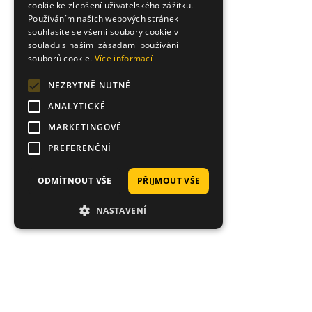
cookie ke zlepšení uživatelského zážitku.
Používáním našich webových stránek
souhlasíte se všemi soubory cookie v
souladu s našimi zásadami používání
souborů cookie.
Více informací
NEZBYTNĚ NUTNÉ
ANALYTICKÉ
MARKETINGOVÉ
PREFERENČNÍ
ODMÍTNOUT VŠE
PŘIJMOUT VŠE
NASTAVENÍ
Hodnocení zákazníků obchodu