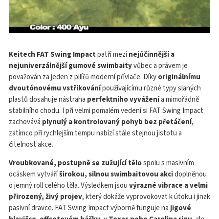
Keitech FAT Swing Impact
patří mezi
nejúčinnější a
nejuniverzálnější gumové swimbaity
vůbec a právem je
považován za jeden z pilířů moderní přívlače. Díky
originálnímu
dvoutónovému vstřikování
používajícímu různé typy slaných
plastů dosahuje nástraha
perfektního vyvážení
a mimořádně
stabilního chodu. I při velmi pomalém vedení si FAT Swing Impact
zachovává
plynulý a kontrolovaný pohyb bez přetáčení
,
zatímco při rychlejším tempu nabízí stále stejnou jistotu a
čitelnost akce.
Vroubkované, postupně se zužující tělo
spolu s masivním
ocáskem vytváří
širokou, silnou swimbaitovou akci
doplněnou
o jemný roll celého těla. Výsledkem jsou
výrazné vibrace a velmi
přirozený, živý projev
, který dokáže vyprovokovat k útoku i jinak
pasivní dravce. FAT Swing Impact výborně funguje na
jigové