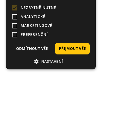
NEZBYTNĚ NUTNÉ
ANALYTICKÉ
MARKETINGOVÉ
PREFERENČNÍ
ODMÍTNOUT VŠE
PŘIJMOUT VŠE
NASTAVENÍ
Hodnocení zákazníků obchodu
Mark
Velmi dobrý výběr návnad a měli spoustu barev, které se v USA