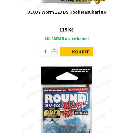
DECOY Worm 123 DS Hook Masubari #6
119 Kč
SKLADEM
5 a více
balení
KOUPIT