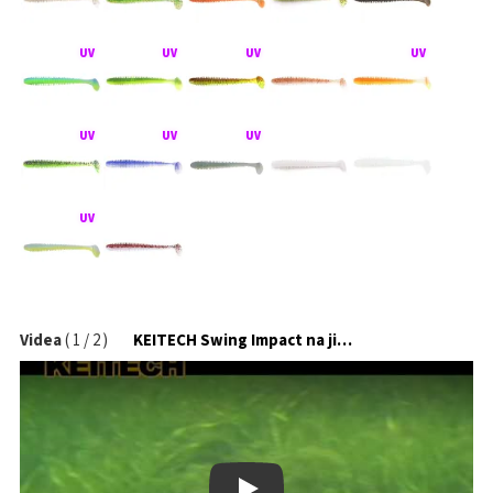
Videa
(
1
/
2
)
KEITECH Swing Impact na jigové hlavičce