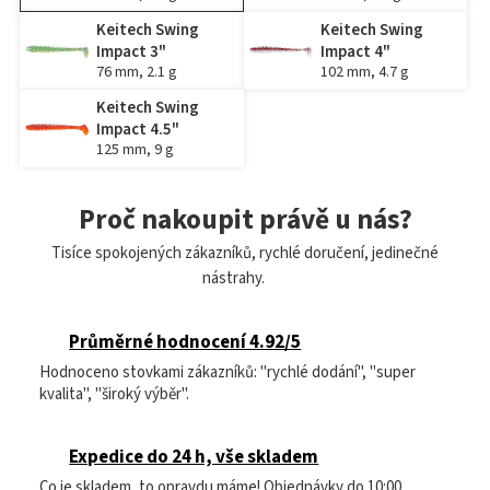
Keitech Swing
Keitech Swing
Impact 3"
Impact 4"
76 mm, 2.1 g
102 mm, 4.7 g
Keitech Swing
Impact 4.5"
125 mm, 9 g
Proč nakoupit právě u nás?
Tisíce spokojených zákazníků, rychlé doručení, jedinečné
nástrahy.
Průměrné hodnocení 4.92/5
Hodnoceno stovkami zákazníků: "rychlé dodání", "super
kvalita", "široký výběr".
Expedice do 24 h, vše skladem
Co je skladem, to opravdu máme! Objednávky do 10:00