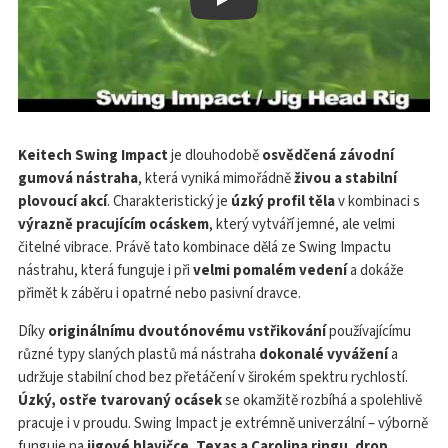
Play
Keitech Swing Impact
je dlouhodobě
osvědčená závodní
gumová nástraha
, která vyniká mimořádně
živou a stabilní
plovoucí akcí
. Charakteristický je
úzký profil těla
v kombinaci s
výrazně pracujícím ocáskem
, který vytváří jemné, ale velmi
čitelné vibrace. Právě tato kombinace dělá ze Swing Impactu
nástrahu, která funguje i při
velmi pomalém vedení
a dokáže
přimět k záběru i opatrné nebo pasivní dravce.
Díky
originálnímu dvoutónovému vstřikování
používajícímu
různé typy slaných plastů má nástraha
dokonalé vyvážení
a
udržuje stabilní chod bez přetáčení v širokém spektru rychlostí.
Úzký, ostře tvarovaný ocásek
se okamžitě rozbíhá a spolehlivě
pracuje i v proudu. Swing Impact je extrémně univerzální – výborně
funguje na
jigové hlavičce
,
Texas a Carolina ringu
,
drop