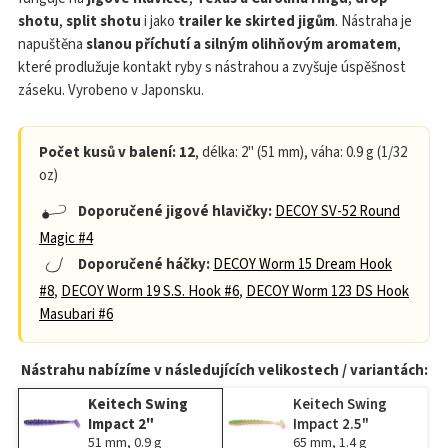
shotu
,
split shotu
i jako
trailer ke skirted jigům
. Nástraha je
napuštěna
slanou příchutí a silným olihňovým aromatem
,
které prodlužuje kontakt ryby s nástrahou a zvyšuje úspěšnost
záseku. Vyrobeno v Japonsku.
Počet kusů v balení: 12
, délka: 2" (51 mm), váha: 0.9 g (1/32
oz)
Doporučené jigové hlavičky:
DECOY SV-52 Round
Magic #4
Doporučené háčky:
DECOY Worm 15 Dream Hook
#8
,
DECOY Worm 19 S.S. Hook #6
,
DECOY Worm 123 DS Hook
Masubari #6
Nástrahu nabízíme v následujících velikostech / variantách:
Keitech Swing
Keitech Swing
Impact 2"
Impact 2.5"
51 mm, 0.9 g
65 mm, 1.4 g