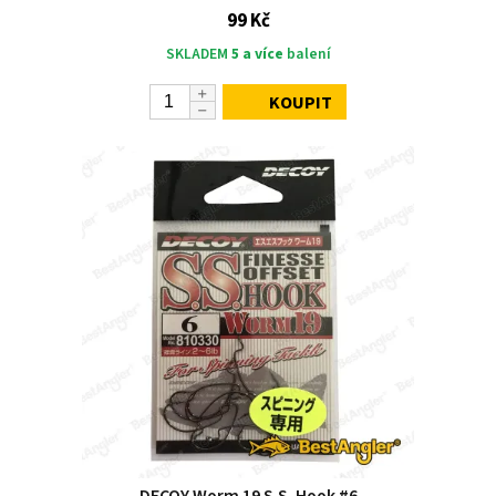
99 Kč
SKLADEM
5 a více
balení
KOUPIT
DECOY Worm 19 S.S. Hook #6