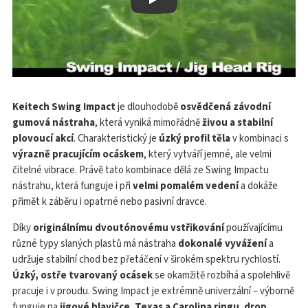
Play
Keitech Swing Impact
je dlouhodobě
osvědčená závodní
gumová nástraha
, která vyniká mimořádně
živou a stabilní
plovoucí akcí
. Charakteristický je
úzký profil těla
v kombinaci s
výrazně pracujícím ocáskem
, který vytváří jemné, ale velmi
čitelné vibrace. Právě tato kombinace dělá ze Swing Impactu
nástrahu, která funguje i při
velmi pomalém vedení
a dokáže
přimět k záběru i opatrné nebo pasivní dravce.
Díky
originálnímu dvoutónovému vstřikování
používajícímu
různé typy slaných plastů má nástraha
dokonalé vyvážení
a
udržuje stabilní chod bez přetáčení v širokém spektru rychlostí.
Úzký, ostře tvarovaný ocásek
se okamžitě rozbíhá a spolehlivě
pracuje i v proudu. Swing Impact je extrémně univerzální – výborně
funguje na
jigové hlavičce
,
Texas a Carolina ringu
,
drop