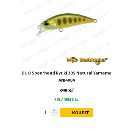
DUO Spearhead Ryuki 38S Natural Yamame
ANI4004
399 Kč
SKLADEM
3
ks
KOUPIT