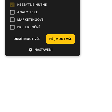
NEZBYTNĚ NUTNÉ
ANALYTICKÉ
MARKETINGOVÉ
PREFERENČNÍ
ODMÍTNOUT VŠE
PŘIJMOUT VŠE
NASTAVENÍ
Hodnocení zákazníků obchodu
Mark
Velmi dobrý výběr návnad a měli spoustu barev, které se v USA