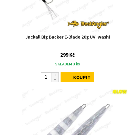
Jackall Big Backer E‑Blade 20g UV Iwashi
299 Kč
SKLADEM
3
ks
KOUPIT