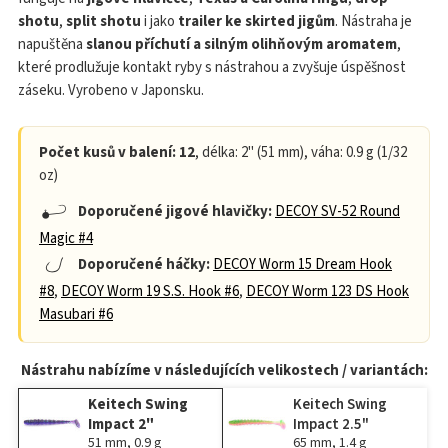
shotu
,
split shotu
i jako
trailer ke skirted jigům
. Nástraha je
napuštěna
slanou příchutí a silným olihňovým aromatem
,
které prodlužuje kontakt ryby s nástrahou a zvyšuje úspěšnost
záseku. Vyrobeno v Japonsku.
Počet kusů v balení: 12
, délka: 2" (51 mm), váha: 0.9 g (1/32
oz)
Doporučené jigové hlavičky:
DECOY SV-52 Round
Magic #4
Doporučené háčky:
DECOY Worm 15 Dream Hook
#8
,
DECOY Worm 19 S.S. Hook #6
,
DECOY Worm 123 DS Hook
Masubari #6
Nástrahu nabízíme v následujících velikostech / variantách:
Keitech Swing
Keitech Swing
Impact 2"
Impact 2.5"
51 mm, 0.9 g
65 mm, 1.4 g