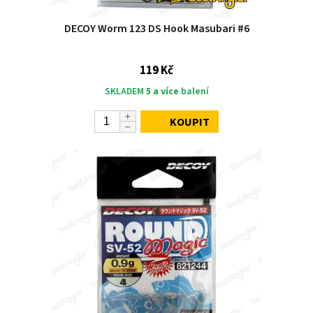
DECOY Worm 123 DS Hook Masubari #6
119 Kč
SKLADEM
5 a více
balení
KOUPIT