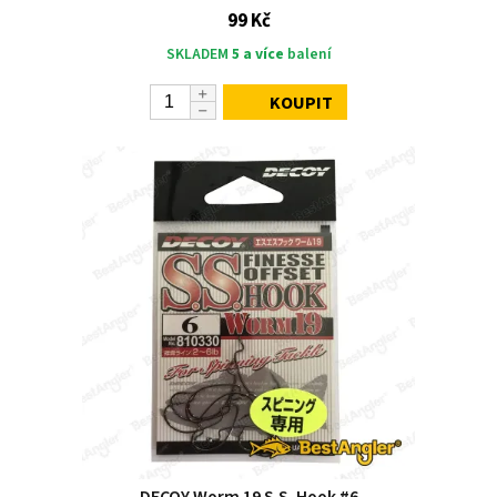
99 Kč
SKLADEM
5 a více
balení
KOUPIT
DECOY Worm 19 S.S. Hook #6