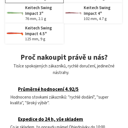
Keitech Swing
Keitech Swing
Impact 3"
Impact 4"
76 mm, 2.1 g
102 mm, 4.7 g
Keitech Swing
Impact 4.5"
125 mm, 9 g
Proč nakoupit právě u nás?
Tisíce spokojených zákazníků, rychlé doručení, jedinečné
nástrahy.
Průměrné hodnocení 4.92/5
Hodnoceno stovkami zákazníků: "rychlé dodání", "super
kvalita", "široký výběr".
Expedice do 24 h, vše skladem
Co je skladem, to opravdu máme! Objednávky do 10:00