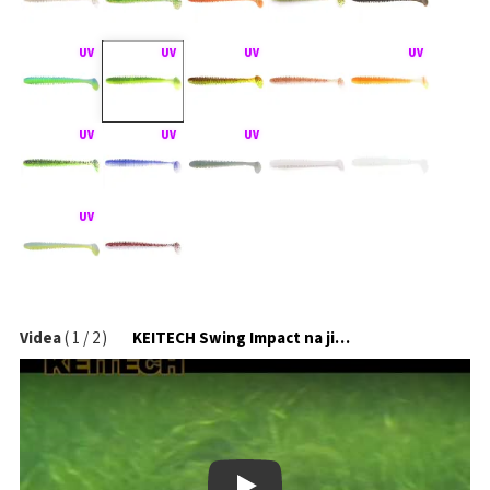
Videa
(
1
/
2
)
KEITECH Swing Impact na jigové hlavičce