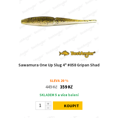
Sawamura One Up Slug 4" #058 Gripan Shad
SLEVA
20 %
449 Kč
359 Kč
SKLADEM
5 a více
balení
KOUPIT