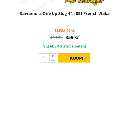
Sawamura One Up Slug 4" #091 French Waka
SLEVA
20 %
449 Kč
359 Kč
SKLADEM
5 a více
balení
KOUPIT