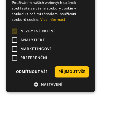
Používáním našich webových stránek
souhlasíte se všemi soubory cookie v
souladu s našimi zásadami používání
souborů cookie.
Více informací
NEZBYTNĚ NUTNÉ
ANALYTICKÉ
MARKETINGOVÉ
PREFERENČNÍ
ODMÍTNOUT VŠE
PŘIJMOUT VŠE
NASTAVENÍ
Proč nakoupit právě u nás?
Tisíce spokojených zákazníků, rychlé doručení,