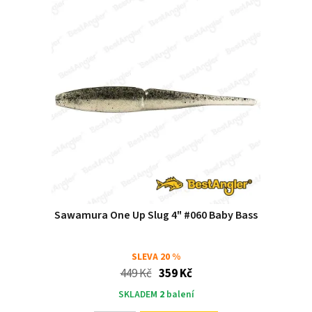
Sawamura One Up Slug 4" #060 Baby Bass
SLEVA
20 %
449 Kč
359 Kč
SKLADEM
2
balení