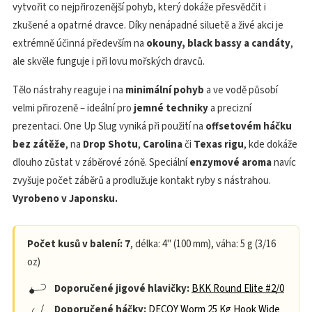
vytvořit co nejpřirozenější pohyb, který dokáže přesvědčit i
zkušené a opatrné dravce. Díky nenápadné siluetě a živé akci je
extrémně účinná především na
okouny, black bassy a candáty
,
ale skvěle funguje i při lovu mořských dravců.
Tělo nástrahy reaguje i na
minimální pohyb
a ve vodě působí
velmi přirozeně – ideální pro
jemné techniky
a precizní
prezentaci. One Up Slug vyniká při použití na
offsetovém háčku
bez zátěže
, na
Drop Shotu
,
Carolina
či
Texas rigu
, kde dokáže
dlouho zůstat v záběrové zóně. Speciální
enzymové aroma
navíc
zvyšuje počet záběrů a prodlužuje kontakt ryby s nástrahou.
Vyrobeno v Japonsku.
Počet kusů v balení: 7
, délka: 4" (100 mm), váha: 5 g (3/16
oz)
Doporučené jigové hlavičky:
BKK Round Elite #2/0
Doporučené háčky:
DECOY Worm 25 Kg Hook Wide