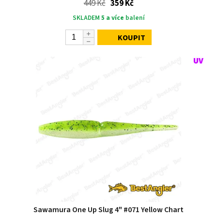
449 Kč
359 Kč
SKLADEM
5 a více
balení
KOUPIT
Sawamura One Up Slug 4" #071 Yellow Chart