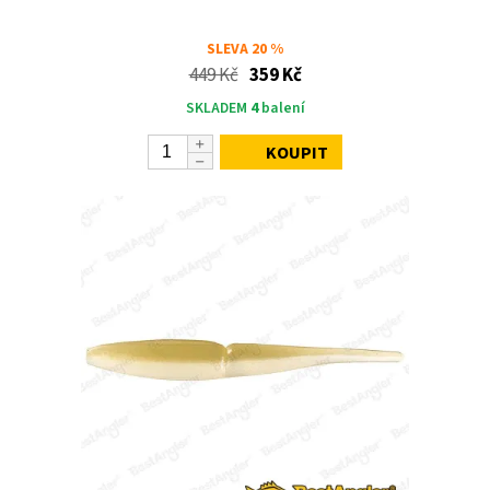
SLEVA
20 %
449 Kč
359 Kč
SKLADEM
4
balení
KOUPIT