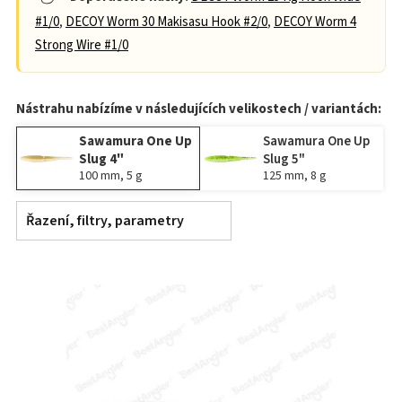
#1/0
,
DECOY Worm 30 Makisasu Hook #2/0
,
DECOY Worm 4
Strong Wire #1/0
Nástrahu nabízíme v následujících velikostech / variantách:
Sawamura One Up
Sawamura One Up
Slug 4"
Slug 5"
100 mm, 5 g
125 mm, 8 g
Řazení, filtry, parametry