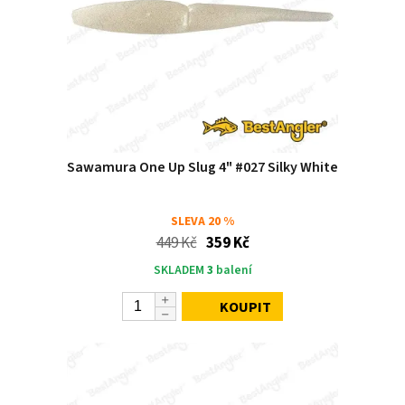
Sawamura One Up Slug 4" #027 Silky White
SLEVA
20 %
449 Kč
359 Kč
SKLADEM
3
balení
KOUPIT