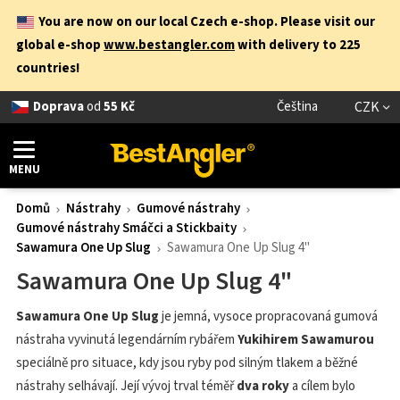
You are now on our local Czech e-shop. Please visit our
global e-shop
www.bestangler.com
with delivery to 225
countries!
Doprava
od
55 Kč
Čeština
CZK
MENU
Domů
Nástrahy
Gumové nástrahy
Gumové nástrahy Smáčci a Stickbaity
Sawamura One Up Slug
Sawamura One Up Slug 4"
Sawamura One Up Slug 4"
Sawamura One Up Slug
je jemná, vysoce propracovaná gumová
nástraha vyvinutá legendárním rybářem
Yukihirem Sawamurou
speciálně pro situace, kdy jsou ryby pod silným tlakem a běžné
nástrahy selhávají. Její vývoj trval téměř
dva roky
a cílem bylo