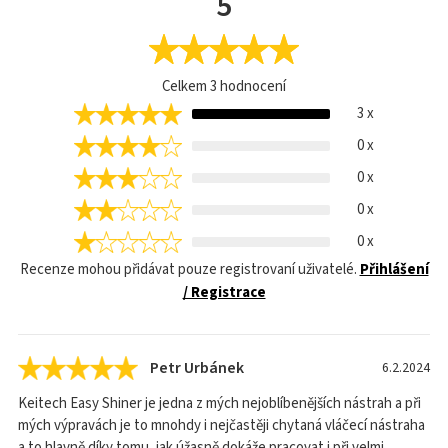
5
Celkem
3
hodnocení
3 x
0 x
0 x
0 x
0 x
Recenze mohou přidávat pouze registrovaní uživatelé.
Přihlášení
/ Registrace
Petr Urbánek
6.2.2024
Keitech Easy Shiner je jedna z mých nejoblíbenějších nástrah a při
mých výpravách je to mnohdy i nejčastěji chytaná vláčecí nástraha
a to hlavně díky tomu, jak úžasně dokáže pracovat i při velmi