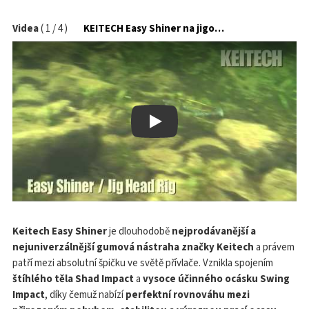
Videa
(
1
/
4
)
KEITECH Easy Shiner na jigové hlavičce
Play
Keitech Easy Shiner
je dlouhodobě
nejprodávanější a
nejuniverzálnější gumová nástraha značky Keitech
a právem
patří mezi absolutní špičku ve světě přívlače. Vznikla spojením
štíhlého těla Shad Impact
a
vysoce účinného ocásku Swing
Impact
, díky čemuž nabízí
perfektní rovnováhu mezi