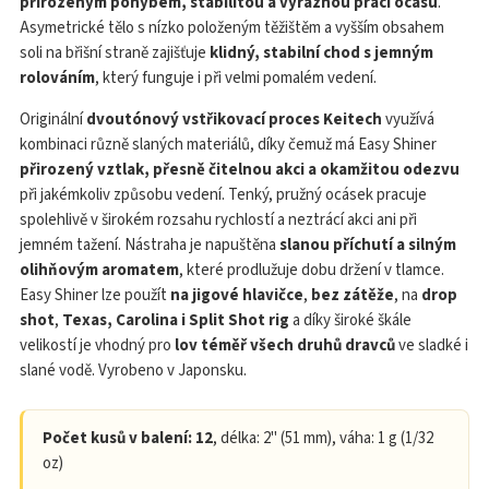
přirozeným pohybem, stabilitou a výraznou prací ocasu
.
Asymetrické tělo s nízko položeným těžištěm a vyšším obsahem
soli na břišní straně zajišťuje
klidný, stabilní chod s jemným
rolováním
, který funguje i při velmi pomalém vedení.
Originální
dvoutónový vstřikovací proces Keitech
využívá
kombinaci různě slaných materiálů, díky čemuž má Easy Shiner
přirozený vztlak, přesně čitelnou akci a okamžitou odezvu
při jakémkoliv způsobu vedení. Tenký, pružný ocásek pracuje
spolehlivě v širokém rozsahu rychlostí a neztrácí akci ani při
jemném tažení. Nástraha je napuštěna
slanou příchutí a silným
olihňovým aromatem
, které prodlužuje dobu držení v tlamce.
Easy Shiner lze použít
na jigové hlavičce
,
bez zátěže
, na
drop
shot
,
Texas, Carolina i Split Shot rig
a díky široké škále
velikostí je vhodný pro
lov téměř všech druhů dravců
ve sladké i
slané vodě. Vyrobeno v Japonsku.
Počet kusů v balení: 12
, délka: 2" (51 mm), váha: 1 g (1/32
oz)