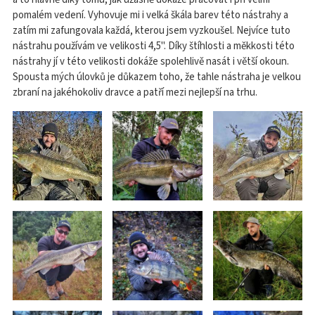
pomalém vedení. Vyhovuje mi i velká škála barev této nástrahy a
zatím mi zafungovala každá, kterou jsem vyzkoušel. Nejvíce tuto
nástrahu používám ve velikosti 4,5". Díky štíhlosti a měkkosti této
nástrahy jí v této velikosti dokáže spolehlivě nasát i větší okoun.
Spousta mých úlovků je důkazem toho, že tahle nástraha je velkou
zbraní na jakéhokoliv dravce a patří mezi nejlepší na trhu.