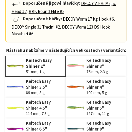
Doporučené jigové hlavičky:
DECOY VJ-76 Magic
Head #2
,
BKK Round Elite #2
Doporučené háčky:
DECOY Worm 17 Kg Hook #6
,
DECOY Single 31 Tracin’ #2
,
DECOY Worm 123 DS Hook
Masubari #6
Nástrahu nabízíme v následujících velikostech / variantách:
Keitech Easy
Keitech Easy
Shiner 2"
Shiner 3"
51 mm, 1 g
76 mm, 2.3 g
Keitech Easy
Keitech Easy
Shiner 3.5"
Shiner 4"
89 mm, 3 g
102 mm, 5 g
Keitech Easy
Keitech Easy
Shiner 4.5"
Shiner 5"
114 mm, 7.3 g
127 mm, 11 g
Keitech Easy
Keitech Easy
Shiner 6.5"
Shiner 8"