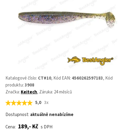
Katalogové číslo:
CT#10
, Kód EAN:
4560262597183
, Kód
produktu:
3908
Značka:
Keitech
, Záruka: 24 měsíců
5,0
3x
Dostupnost:
aktuálně nenabízíme
189,- Kč
Cena:
s DPH