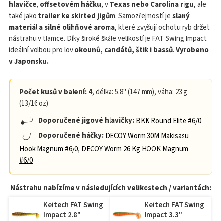
hlavičce
,
offsetovém háčku
, v
Texas nebo Carolina rigu
, ale
také jako
trailer ke skirted jigům
. Samozřejmostí je
slaný
materiál a silné olihňové aroma
, které zvyšují ochotu ryb držet
nástrahu v tlamce. Díky široké škále velikostí je FAT Swing Impact
ideální volbou pro lov
okounů, candátů, štik i bassů
.
Vyrobeno
v Japonsku.
Počet kusů v balení: 4
, délka: 5.8" (147 mm), váha: 23 g
(13/16 oz)
Doporučené jigové hlavičky:
BKK Round Elite #6/0
Doporučené háčky:
DECOY Worm 30M Makisasu
Hook Magnum #6/0
,
DECOY Worm 26 Kg HOOK Magnum
#6/0
Nástrahu nabízíme v následujících velikostech / variantách:
Keitech FAT Swing
Keitech FAT Swing
Impact 2.8"
Impact 3.3"