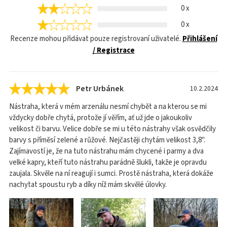
0 x
0 x
Recenze mohou přidávat pouze registrovaní uživatelé.
Přihlášení
/ Registrace
Petr Urbánek
10.2.2024
Nástraha, která v mém arzenálu nesmí chybět a na kterou se mi
vždycky dobře chytá, protože jí věřím, ať už jde o jakoukoliv
velikost či barvu. Velice dobře se mi u této nástrahy však osvědčily
barvy s příměsí zelené a růžové. Nejčastěji chytám velikost 3,8".
Zajímavostí je, že na tuto nástrahu mám chycené i parmy a dva
velké kapry, kteří tuto nástrahu parádně šlukli, takže je opravdu
zaujala. Skvěle na ní reagují i sumci. Prostě nástraha, která dokáže
nachytat spoustu ryb a díky níž mám skvělé úlovky.