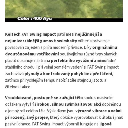
Keitech FAT Swing Impact
patří mezi
nejúčinnější a
nejuniverzálnější gumové swimbaity
vůbec a právem je
považován za jeden z pilířů moderní přívlače. Díky
originálnímu
dvoutónovému vstřikování
používajícímu různé typy slaných
plastů dosahuje nástraha
perfektního vyvážení
a mimořádně
stabilního chodu. I při velmi pomalém vedení si FAT Swing Impact
zachovává
plynulý a kontrolovaný pohyb bez přetáčení
,
zatímco při rychlejším tempu nabízí stále stejnou jistotu a
čitelnost akce.
Vroubkované, postupně se zužující tělo
spolu s masivním
ocáskem vytváří
širokou, silnou swimbaitovou akci
doplněnou
o jemný roll celého těla. Výsledkem jsou
výrazné vibrace a velmi
přirozený, živý projev
, který dokáže vyprovokovat k útoku i jinak
pasivní dravce. FAT Swing Impact výborně funguje na
jigové