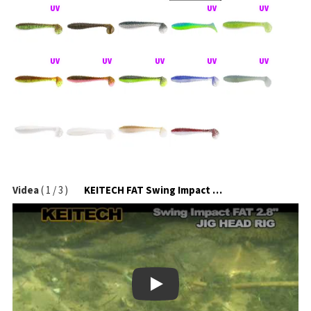
Videa
(
1
/
3
)
KEITECH FAT Swing Impact na jigové hlavičce
Play