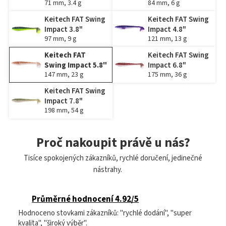
71 mm, 3.4 g
84 mm, 6 g
Keitech FAT Swing
Keitech FAT Swing
Impact 3.8"
Impact 4.8"
97 mm, 9 g
121 mm, 13 g
Keitech FAT
Keitech FAT Swing
Swing Impact 5.8"
Impact 6.8"
147 mm, 23 g
175 mm, 36 g
Keitech FAT Swing
Impact 7.8"
198 mm, 54 g
Proč nakoupit právě u nás?
Tisíce spokojených zákazníků, rychlé doručení, jedinečné
nástrahy.
Průměrné hodnocení 4.92/5
Hodnoceno stovkami zákazníků: "rychlé dodání", "super
kvalita", "široký výběr".