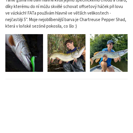
Tahle guma mě baví hlavně kvůli jejímu specifickému chodu a tvaru,
díky kterému do ní můžu skvělé schovat offsetový háček při lovu
ve vázkách! FATa používám hlavně ve větších velikostech -
nejčastěji 5". Moje nejoblíbenější barva je Chartreuse Pepper Shad,
která v loňské sezóně pokosila, co šlo :)