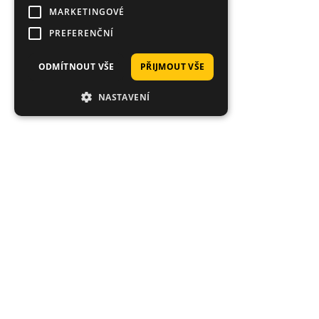
MARKETINGOVÉ
PREFERENČNÍ
ODMÍTNOUT VŠE
PŘIJMOUT VŠE
NASTAVENÍ
Hodnocení zákazníků obchodu
Danny
Výjimečný servis a balíček přišel super rychle. Jako zákazník z
USA bych vřele doporučil Bestangler.com každému rybáři,
který chce používat kvalitní vybavení.