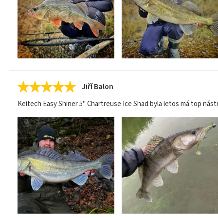
Jiří Balon
Keitech Easy Shiner 5" Chartreuse Ice Shad byla letos má top nást