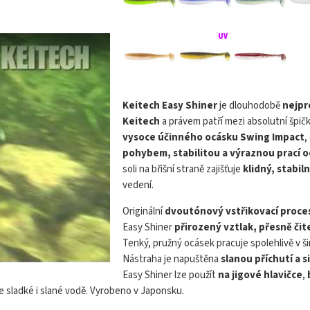
KEITECH Easy S
Keitech Easy Shiner
je dlouhodobě
nejpr
Keitech
a právem patří mezi absolutní špičk
vysoce účinného ocásku Swing Impact
,
pohybem, stabilitou a výraznou prací 
soli na břišní straně zajišťuje
klidný, stabil
vedení.
Originální
dvoutónový vstřikovací proce
Easy Shiner
přirozený vztlak, přesně či
Tenký, pružný ocásek pracuje spolehlivě v ši
Nástraha je napuštěna
slanou příchutí a
Easy Shiner lze použít
na jigové hlavičce
,
e sladké i slané vodě. Vyrobeno v Japonsku.