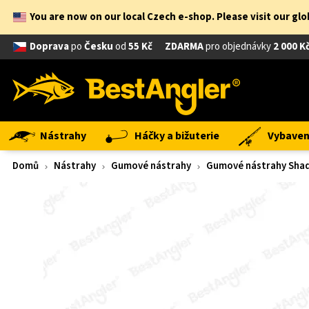
You are now on our local Czech e-shop. Please visit our gl
Doprava
po
Česku
od
55 Kč
ZDARMA
pro objednávky
2 000 K
Nástrahy
Háčky a bižuterie
Vybavení
Domů
Nástrahy
Gumové nástrahy
Gumové nástrahy Shad