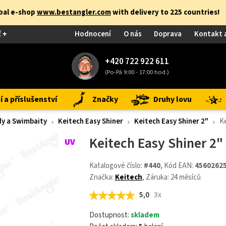
obal e-shop
www.bestangler.com
with delivery to 225 countries!
č +
Hodnocení
O nás
Doprava
Kontakt 
+420 722 922 611
(Po-Pá 9:00 - 17:00 hod.)
 a příslušenství
Značky
Druhy lovu
y a Swimbaity
Keitech Easy Shiner
Keitech Easy Shiner 2"
Ke
Keitech Easy Shiner 2"
Katalogové číslo:
#440
, Kód EAN:
4560262
Značka:
Keitech
, Záruka: 24 měsíců
5,0
3x
Dostupnost:
skladem