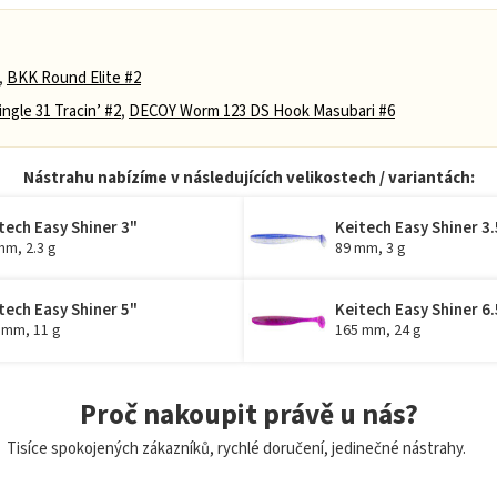
,
BKK Round Elite #2
ngle 31 Tracin’ #2
,
DECOY Worm 123 DS Hook Masubari #6
Nástrahu nabízíme v následujících velikostech / variantách:
tech Easy Shiner 3"
Keitech Easy Shiner 3.
mm, 2.3 g
89 mm, 3 g
tech Easy Shiner 5"
Keitech Easy Shiner 6.
 mm, 11 g
165 mm, 24 g
Proč nakoupit právě u nás?
Tisíce spokojených zákazníků, rychlé doručení, jedinečné nástrahy.