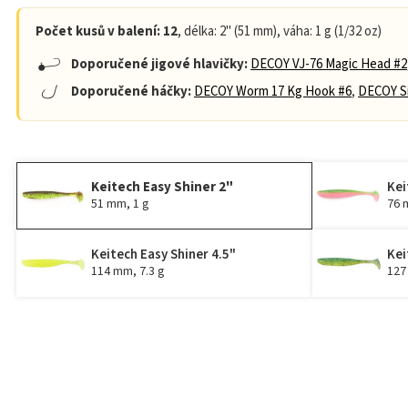
Počet kusů v balení: 12
, délka: 2" (51 mm), váha: 1 g (1/32 oz)
Doporučené jigové hlavičky:
DECOY VJ-76 Magic Head #2
Doporučené háčky:
DECOY Worm 17 Kg Hook #6
,
DECOY Si
Keitech Easy Shiner 2"
Kei
51 mm, 1 g
76 
Keitech Easy Shiner 4.5"
Kei
114 mm, 7.3 g
127