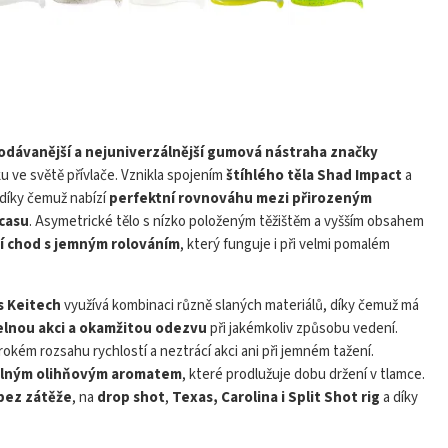
hiner bez zátěže
odávanější a nejuniverzálnější gumová nástraha značky
u ve světě přívlače. Vznikla spojením
štíhlého těla Shad Impact
a
 díky čemuž nabízí
perfektní rovnováhu mezi přirozeným
ocasu
. Asymetrické tělo s nízko položeným těžištěm a vyšším obsahem
Play
ní chod s jemným rolováním
, který funguje i při velmi pomalém
s Keitech
využívá kombinaci různě slaných materiálů, díky čemuž má
telnou akci a okamžitou odezvu
při jakémkoliv způsobu vedení.
rokém rozsahu rychlostí a neztrácí akci ani při jemném tažení.
 silným olihňovým aromatem
, které prodlužuje dobu držení v tlamce.
bez zátěže
, na
drop shot
,
Texas, Carolina i Split Shot rig
a díky