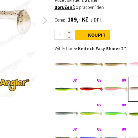
Počet skladem:
5
balení
Doručení:
1
pracovní den
189,- Kč
Cena:
s DPH
KOUPIT
Výběr barev
Keitech Easy Shiner 2"
: