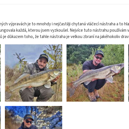
mých výpravách je to mnohdy i nejčastěji chytaná vláčecí nástraha a to h
ungovala každá, kterou jsem vyzkoušel. Nejvíce tuto nástrahu používám ve v
ů je důkazem toho, že tahle nástraha je velkou zbraní na jakéhokoliv dravc