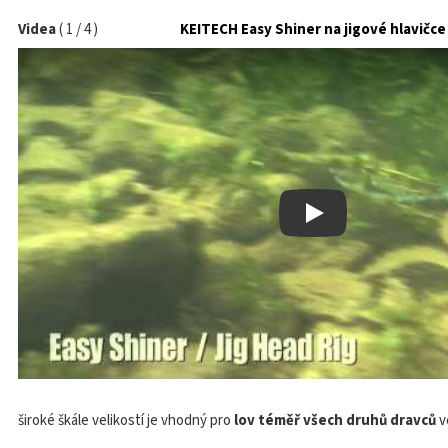
Videa
(
1
/
4
)
KEITECH Easy Shiner na jigové hlavičce
Play
široké škále velikostí je vhodný pro
lov téměř všech druhů dravců
v