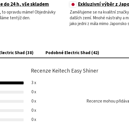
e do 24 h, vše skladem
Exkluzivní výběr z Jap
m, to opravdu máme! Objednávky
Zaměřujeme se na kvalitní značky
íláme tentýž den.
dalších zemí. Mnohé nástrahy a 
jako jedni z mála mimo Japonsko 
Electric Shad (38)
Podobné Electric Shad (42)
Recenze Keitech Easy Shiner
3 x
0 x
0 x
Recenze mohou přidávat
0 x
0 x