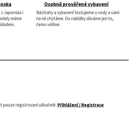
onska
Osobně prověřené vybavení
 z Japonska i
Nástrahy a vybavení testujeme u vody a sami
modely máme
na ně chytáme. Do nabídky dáváme jen to,
skladem.
čemu věříme.
 pouze registrovaní uživatelé.
Přihlášení / Registrace