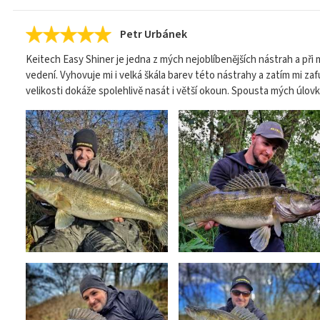
Petr Urbánek
Keitech Easy Shiner je jedna z mých nejoblíbenějších nástrah a při 
vedení. Vyhovuje mi i velká škála barev této nástrahy a zatím mi zaf
velikosti dokáže spolehlivě nasát i větší okoun. Spousta mých úlovk