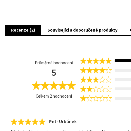
Recenze (2)
Související a doporučené produkty
Průměrné hodnocení
5
Celkem
2
hodnocení
Petr Urbánek