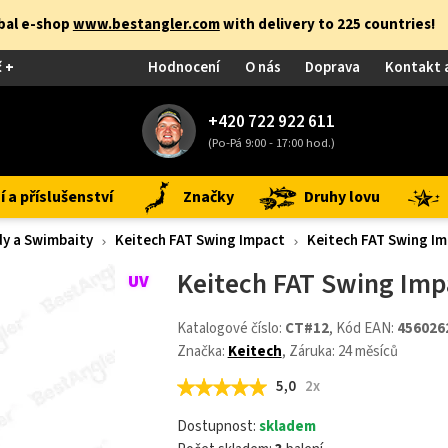
obal e-shop
www.bestangler.com
with delivery to 225 countries!
č +
Hodnocení
O nás
Doprava
Kontakt 
+420 722 922 611
(Po-Pá 9:00 - 17:00 hod.)
 a příslušenství
Značky
Druhy lovu
y a Swimbaity
Keitech FAT Swing Impact
Keitech FAT Swing Im
Keitech FAT Swing Imp
Katalogové číslo:
CT#12
, Kód EAN:
456026
Značka:
Keitech
, Záruka: 24 měsíců
5,0
2x
Dostupnost:
skladem