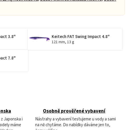
act 3.8"
Keitech FAT Swing Impact 4.8"
121 mm, 13 g
act 7.8"
onska
Osobně prověřené vybavení
 z Japonska i
Nástrahy a vybavení testujeme u vody a sami
modely máme
na ně chytáme. Do nabídky dáváme jen to,