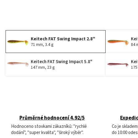
Keitech FAT Swing Impact 2.8"
Kei
71 mm, 3.4 g
84 
Keitech FAT Swing Impact 5.8"
Kei
147 mm, 23 g
175
Průměrné hodnocení 4.92/5
Expedic
Hodnoceno stovkami zákazníků: "rychlé
Co je sklade
dodání", "super kvalita", "široký výběr".
do 10:00 odes