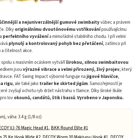
Impact na rubber jigu
účinnější a nejuniverzálnější gumové swimbaity
vůbec a právem
če. Díky
originálnímu dvoutónovému vstřikování
používajícímu
ha
perfektního vyvážení
a mimořádně stabilního chodu. I při velmi
ovává
plynulý a kontrolovaný pohyb bez přetáčení
, zatímco při
 a čitelnost akce.
o
spolu s masivním ocáskem vytváří
širokou, silnou swimbaitovou
Play
sledkem jsou
výrazné vibrace a velmi přirozený, živý projev
, který
í dravce. FAT Swing Impact výborně funguje na
jigové hlavičce
,
a rigu
, ale také jako
trailer ke skirted jigům
. Samozřejmostí je
které zvyšují ochotu ryb držet nástrahu v tlamce. Díky široké škále
 pro lov
okounů, candátů, štik i bassů
.
Vyrobeno v Japonsku.
mm), váha: 3.4 g (1/8 oz)
COY VJ-76 Magic Head #1
,
BKK Round Elite #1
 25 Kg Hook Wide #2
,
DECOY Worm 30 Makisasu Hook #1
,
DECOY