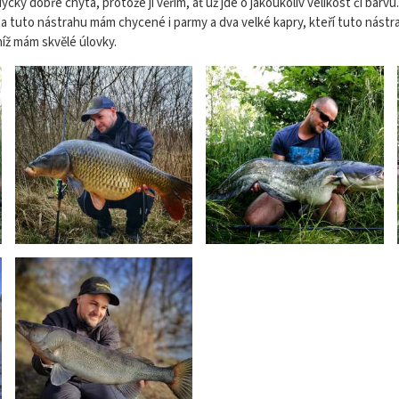
y dobře chytá, protože jí věřím, ať už jde o jakoukoliv velikost či barvu.
na tuto nástrahu mám chycené i parmy a dva velké kapry, kteří tuto nástrahu
íž mám skvělé úlovky.