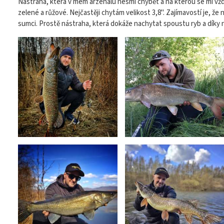
Nástraha, která v mém arzenálu nesmí chybět a na kterou se mi vždyck
zelené a růžové. Nejčastěji chytám velikost 3,8". Zajímavostí je, že 
sumci. Prostě nástraha, která dokáže nachytat spoustu ryb a díky n