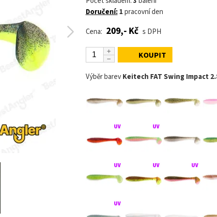
Počet skladem:
3
balení
Doručení:
1
pracovní den
209,- Kč
Cena:
s DPH
KOUPIT
Výběr barev
Keitech FAT Swing Impact 2.