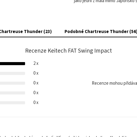
jako jedni z mála mimo Japonsko 
Chartreuse Thunder (23)
Podobné Chartreuse Thunder (56
Recenze Keitech FAT Swing Impact
2 x
0 x
0 x
Recenze mohou přidávat
0 x
0 x