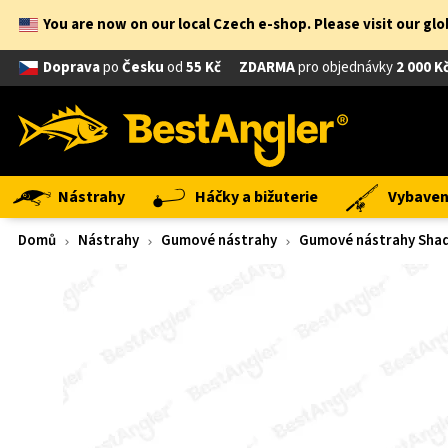
You are now on our local Czech e-shop. Please visit our gl
Doprava
po
Česku
od
55 Kč
ZDARMA
pro objednávky
2 000 K
Nástrahy
Háčky a bižuterie
Vybavení
Domů
Nástrahy
Gumové nástrahy
Gumové nástrahy Shad