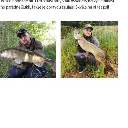
 Velice dobře se mi u této nástrahy však osvědčily barvy s příměsí
 parádně šlukli, takže je opravdu zaujala. Skvěle na ní reagují i