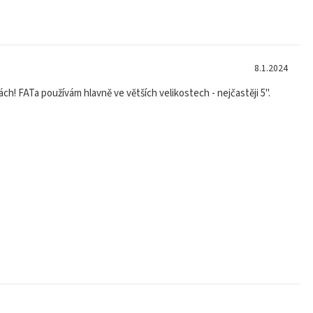
8.1.2024
h! FATa používám hlavně ve větších velikostech - nejčastěji 5".