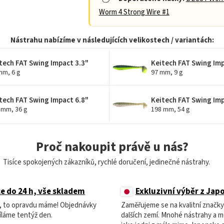
Worm 4 Strong Wire #1
Nástrahu nabízíme v následujících velikostech / variantách:
tech FAT Swing Impact 3.3"
Keitech FAT Swing Imp
mm, 6 g
97 mm, 9 g
tech FAT Swing Impact 6.8"
Keitech FAT Swing Imp
 mm, 36 g
198 mm, 54 g
Proč nakoupit právě u nás?
Tisíce spokojených zákazníků, rychlé doručení, jedinečné nástrahy.
e do 24 h, vše skladem
Exkluzivní výběr z Jap
m, to opravdu máme! Objednávky
Zaměřujeme se na kvalitní značky
íláme tentýž den.
dalších zemí. Mnohé nástrahy a 