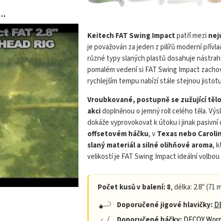
FAT Swing Impact na jigové hlavičce
KEITECH FAT Swing 
Keitech FAT Swing Impact
patří mezi
nej
je považován za jeden z pilířů moderní přívla
různé typy slaných plastů dosahuje nástra
pomalém vedení si FAT Swing Impact zach
rychlejším tempu nabízí stále stejnou jistotu
Vroubkované, postupně se zužující těl
akci
doplněnou o jemný roll celého těla. Vý
dokáže vyprovokovat k útoku i jinak pasivn
offsetovém háčku
, v
Texas nebo Carolin
slaný materiál a silné olihňové aroma
, 
velikostí je FAT Swing Impact ideální volbou
Počet kusů v balení: 8
, délka: 2.8" (71 
Doporučené jigové hlavičky:
DE
Doporučené háčky:
DECOY Worm