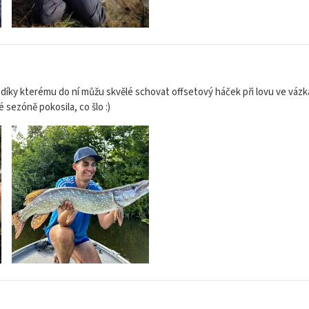
díky kterému do ní můžu skvělé schovat offsetový háček při lovu ve vázkác
 sezóně pokosila, co šlo :)