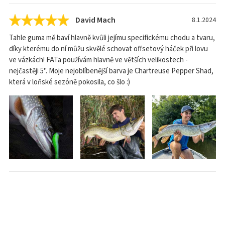
David Mach
8.1.2024
Tahle guma mě baví hlavně kvůli jejímu specifickému chodu a tvaru,
díky kterému do ní můžu skvělé schovat offsetový háček při lovu
ve vázkách! FATa používám hlavně ve větších velikostech -
nejčastěji 5". Moje nejoblíbenější barva je Chartreuse Pepper Shad,
která v loňské sezóně pokosila, co šlo :)