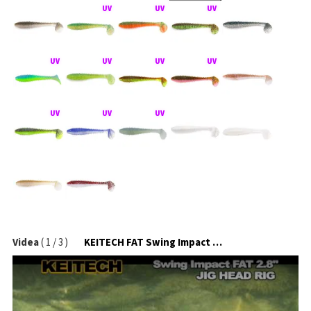
Videa
(
1
/
3
)
KEITECH FAT Swing Impact na jigové hlavičce