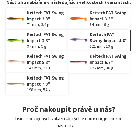
Nástrahu nabízíme v následujících velikostech / variantách:
Keitech FAT Swing
Keitech FAT Swing
Impact 2.8"
Impact 3.3"
71 mm, 3.4 g
84 mm, 6 g
Keitech FAT Swing
Keitech FAT
Impact 3.8"
Swing Impact 4.8"
97 mm, 9 g
121 mm, 13 g
Keitech FAT Swing
Keitech FAT Swing
Impact 5.8"
Impact 6.8"
147 mm, 23 g
175 mm, 36 g
Keitech FAT Swing
Impact 7.8"
198 mm, 54 g
Proč nakoupit právě u nás?
Tisíce spokojených zákazníků, rychlé doručení, jedinečné
nástrahy.