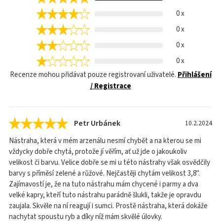
0 x
0 x
0 x
0 x
Recenze mohou přidávat pouze registrovaní uživatelé.
Přihlášení
/ Registrace
Petr Urbánek
10.2.2024
Nástraha, která v mém arzenálu nesmí chybět a na kterou se mi
vždycky dobře chytá, protože jí věřím, ať už jde o jakoukoliv
velikost či barvu. Velice dobře se mi u této nástrahy však osvědčily
barvy s příměsí zelené a růžové. Nejčastěji chytám velikost 3,8".
Zajímavostí je, že na tuto nástrahu mám chycené i parmy a dva
velké kapry, kteří tuto nástrahu parádně šlukli, takže je opravdu
zaujala. Skvěle na ní reagují i sumci. Prostě nástraha, která dokáže
nachytat spoustu ryb a díky níž mám skvělé úlovky.