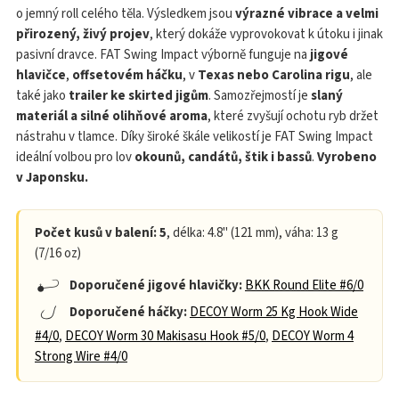
o jemný roll celého těla. Výsledkem jsou
výrazné vibrace a velmi
přirozený, živý projev
, který dokáže vyprovokovat k útoku i jinak
pasivní dravce. FAT Swing Impact výborně funguje na
jigové
hlavičce
,
offsetovém háčku
, v
Texas nebo Carolina rigu
, ale
také jako
trailer ke skirted jigům
. Samozřejmostí je
slaný
materiál a silné olihňové aroma
, které zvyšují ochotu ryb držet
nástrahu v tlamce. Díky široké škále velikostí je FAT Swing Impact
ideální volbou pro lov
okounů, candátů, štik i bassů
.
Vyrobeno
v Japonsku.
Počet kusů v balení: 5
, délka: 4.8" (121 mm), váha: 13 g
(7/16 oz)
Doporučené jigové hlavičky:
BKK Round Elite #6/0
Doporučené háčky:
DECOY Worm 25 Kg Hook Wide
#4/0
,
DECOY Worm 30 Makisasu Hook #5/0
,
DECOY Worm 4
Strong Wire #4/0