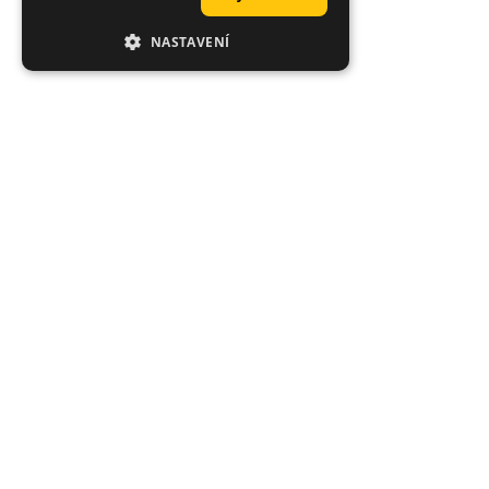
NASTAVENÍ
Hodnocení zákazníků obchodu
Mark
Velmi dobrý výběr návnad a měli spoustu barev, které se v USA
nedají sehnat. Super rychlé doručení a budeme si u vás
objednávat znovu. Díky kluci!
Wojciech