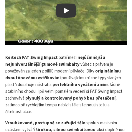
Play
Keitech FAT Swing Impact
patří mezi
nejúčinnější a
nejuniverzálnější gumové swimbaity
vůbec a právem je
považován za jeden z pilířů moderní přívlače. Díky
originálnímu
dvoutónovému vstřikování
používajícímu různé typy slaných
plastů dosahuje nástraha
perfektního vyvážení
a mimořádně
stabilního chodu. I při velmi pomalém vedení si FAT Swing Impact
zachovává
plynulý a kontrolovaný pohyb bez přetáčení
,
zatímco při rychlejším tempu nabízí stále stejnou jistotu a
čitelnost akce.
Vroubkované, postupně se zužující tělo
spolu s masivním
ocáskem vytváří
širokou, silnou swimbaitovou akci
doplněnou