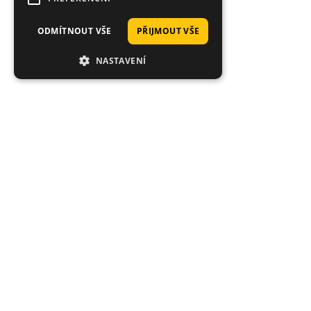
ODMÍTNOUT VŠE
PŘIJMOUT VŠE
NASTAVENÍ
Hodnocení zákazníků obchodu
Michael
Rychlé doručení zboží, které nebylo skladem v USA.
Danny