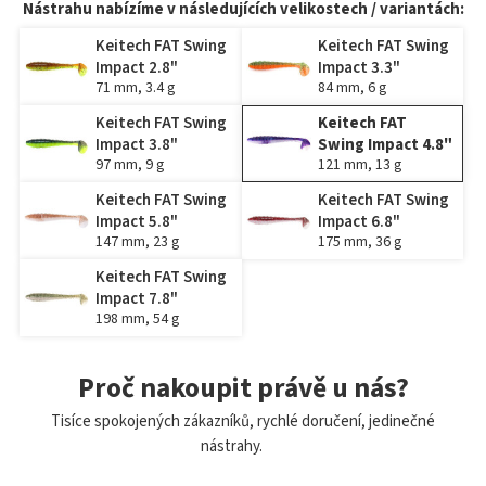
Nástrahu nabízíme v následujících velikostech / variantách:
Keitech FAT Swing
Keitech FAT Swing
Impact 2.8"
Impact 3.3"
71 mm, 3.4 g
84 mm, 6 g
Keitech FAT Swing
Keitech FAT
Impact 3.8"
Swing Impact 4.8"
97 mm, 9 g
121 mm, 13 g
Keitech FAT Swing
Keitech FAT Swing
Impact 5.8"
Impact 6.8"
147 mm, 23 g
175 mm, 36 g
Keitech FAT Swing
Impact 7.8"
198 mm, 54 g
Proč nakoupit právě u nás?
Tisíce spokojených zákazníků, rychlé doručení, jedinečné
nástrahy.