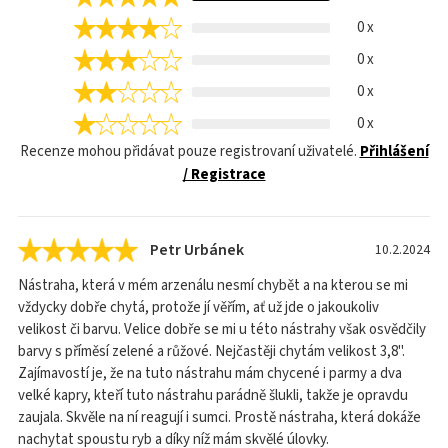
0 x
0 x
0 x
0 x
Recenze mohou přidávat pouze registrovaní uživatelé.
Přihlášení
/ Registrace
Petr Urbánek
10.2.2024
Nástraha, která v mém arzenálu nesmí chybět a na kterou se mi
vždycky dobře chytá, protože jí věřím, ať už jde o jakoukoliv
velikost či barvu. Velice dobře se mi u této nástrahy však osvědčily
barvy s příměsí zelené a růžové. Nejčastěji chytám velikost 3,8".
Zajímavostí je, že na tuto nástrahu mám chycené i parmy a dva
velké kapry, kteří tuto nástrahu parádně šlukli, takže je opravdu
zaujala. Skvěle na ní reagují i sumci. Prostě nástraha, která dokáže
nachytat spoustu ryb a díky níž mám skvělé úlovky.