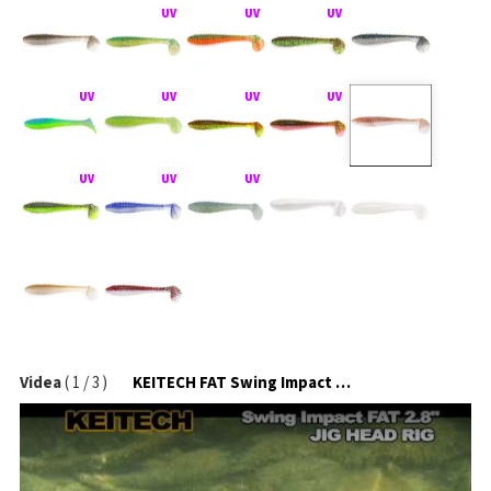
Videa
(
1
/
3
)
KEITECH FAT Swing Impact na jigové hlavičce