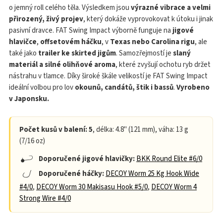
o jemný roll celého těla. Výsledkem jsou
výrazné vibrace a velmi
přirozený, živý projev
, který dokáže vyprovokovat k útoku i jinak
pasivní dravce. FAT Swing Impact výborně funguje na
jigové
hlavičce
,
offsetovém háčku
, v
Texas nebo Carolina rigu
, ale
také jako
trailer ke skirted jigům
. Samozřejmostí je
slaný
materiál a silné olihňové aroma
, které zvyšují ochotu ryb držet
nástrahu v tlamce. Díky široké škále velikostí je FAT Swing Impact
ideální volbou pro lov
okounů, candátů, štik i bassů
.
Vyrobeno
v Japonsku.
Počet kusů v balení: 5
, délka: 4.8" (121 mm), váha: 13 g
(7/16 oz)
Doporučené jigové hlavičky:
BKK Round Elite #6/0
Doporučené háčky:
DECOY Worm 25 Kg Hook Wide
#4/0
,
DECOY Worm 30 Makisasu Hook #5/0
,
DECOY Worm 4
Strong Wire #4/0