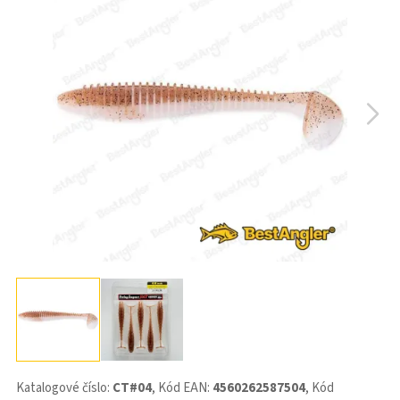
Katalogové číslo:
CT#04
, Kód EAN:
4560262587504
, Kód