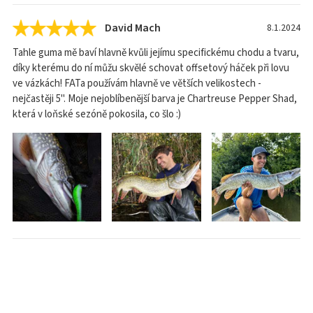
David Mach
8.1.2024
Tahle guma mě baví hlavně kvůli jejímu specifickému chodu a tvaru,
díky kterému do ní můžu skvělé schovat offsetový háček při lovu
ve vázkách! FATa používám hlavně ve větších velikostech -
nejčastěji 5". Moje nejoblíbenější barva je Chartreuse Pepper Shad,
která v loňské sezóně pokosila, co šlo :)