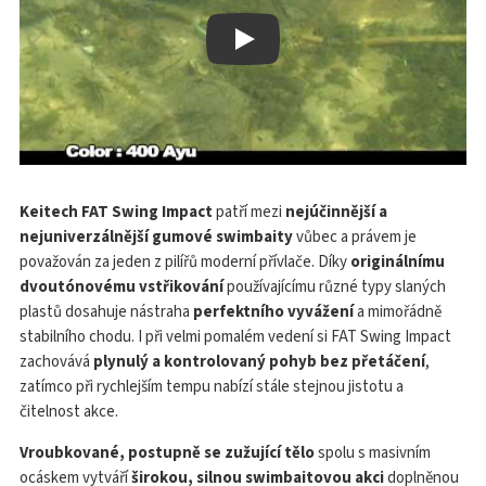
Play
Keitech FAT Swing Impact
patří mezi
nejúčinnější a
nejuniverzálnější gumové swimbaity
vůbec a právem je
považován za jeden z pilířů moderní přívlače. Díky
originálnímu
dvoutónovému vstřikování
používajícímu různé typy slaných
plastů dosahuje nástraha
perfektního vyvážení
a mimořádně
stabilního chodu. I při velmi pomalém vedení si FAT Swing Impact
zachovává
plynulý a kontrolovaný pohyb bez přetáčení
,
zatímco při rychlejším tempu nabízí stále stejnou jistotu a
čitelnost akce.
Vroubkované, postupně se zužující tělo
spolu s masivním
ocáskem vytváří
širokou, silnou swimbaitovou akci
doplněnou