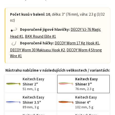
Počet kusů v balení: 10
, délka: 3" (76 mm), váha: 2.3 g (3/32
oz)
Doporučené jigové hlavičky:
DECOY VJ-76 Magic
Head #1
,
BKK Round Elite #1
Doporučené háčky:
DECOY Worm 17 Kg Hook #1
,
DECOY Worm 30 Makisasu Hook #2
,
DECOY Worm 4 Strong
Wire #1
Nástrahu nabízíme v následujících velikostech / variantách:
Keitech Easy
Keitech Easy
Shiner 2"
Shiner 3"
51 mm, 1 g
76 mm, 2.3 g
Keitech Easy
Keitech Easy
Shiner 3.5"
Shiner 4"
89 mm, 3 g
102 mm, 5 g