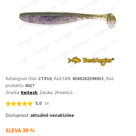
Katalogové číslo:
CT#10
, Kód EAN:
4560262596933
, Kód
produktu:
4017
Značka:
Keitech
, Záruka: 24 měsíců
5,0
3x
Dostupnost:
aktuálně nenabízíme
SLEVA
30 %