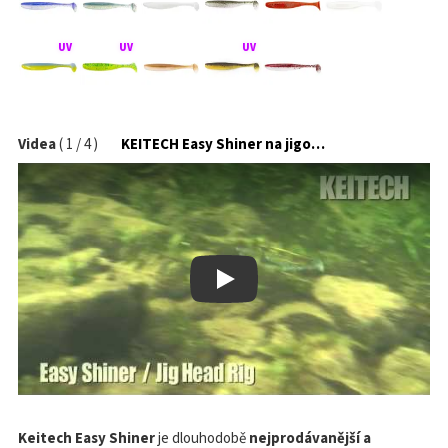
Videa
(
1
/
4
)
KEITECH Easy Shiner na jigové hlavičce
Play
Keitech Easy Shiner
je dlouhodobě
nejprodávanější a