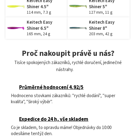
Keitech Easy
Keitech Easy
Shiner 4.5"
Shiner 5"
114 mm, 7.3 g
127 mm, 11 g
Keitech Easy
Keitech Easy
Shiner 6.5"
Shiner 8"
165 mm, 24 g
203 mm, 42 g
Proč nakoupit právě u nás?
Tisíce spokojených zákazníků, rychlé doručení, jedinečné
nástrahy.
Průměrné hodnocení 4.92/5
Hodnoceno stovkami zákazníků: "rychlé dodání", "super
kvalita", "široký výběr".
Expedice do 24 h, vše skladem
Co je skladem, to opravdu máme! Objednávky do 10:00
odesíláme tentýž den.