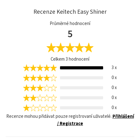
Recenze Keitech Easy Shiner
Průměrné hodnocení
5
Celkem
3
hodnocení
3 x
0 x
0 x
0 x
0 x
Recenze mohou přidávat pouze registrovaní uživatelé.
Přihlášení
/ Registrace