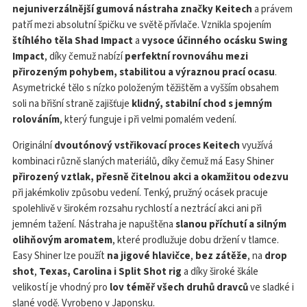
nejuniverzálnější gumová nástraha značky Keitech
a právem
patří mezi absolutní špičku ve světě přívlače. Vznikla spojením
štíhlého těla Shad Impact
a
vysoce účinného ocásku Swing
Impact
, díky čemuž nabízí
perfektní rovnováhu mezi
přirozeným pohybem, stabilitou a výraznou prací ocasu
.
Asymetrické tělo s nízko položeným těžištěm a vyšším obsahem
soli na břišní straně zajišťuje
klidný, stabilní chod s jemným
rolováním
, který funguje i při velmi pomalém vedení.
Originální
dvoutónový vstřikovací proces Keitech
využívá
kombinaci různě slaných materiálů, díky čemuž má Easy Shiner
přirozený vztlak, přesně čitelnou akci a okamžitou odezvu
při jakémkoliv způsobu vedení. Tenký, pružný ocásek pracuje
spolehlivě v širokém rozsahu rychlostí a neztrácí akci ani při
jemném tažení. Nástraha je napuštěna
slanou příchutí a silným
olihňovým aromatem
, které prodlužuje dobu držení v tlamce.
Easy Shiner lze použít
na jigové hlavičce
,
bez zátěže
, na
drop
shot
,
Texas, Carolina i Split Shot rig
a díky široké škále
velikostí je vhodný pro
lov téměř všech druhů dravců
ve sladké i
slané vodě. Vyrobeno v Japonsku.