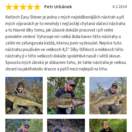
Petr Urbánek
6.2.2024
Keitech Easy Shiner je jedna z mých nejoblíbenějších nástrah a při
mých výpravách je to mnohdy i nejčastěji chytaná vláčecí nástraha
a to hlavně díky tomu, jak úžasně dokáže pracovat i při velmi
pomalém vedení. Vyhovuje mi i velká škála barev této nástrahy a
zatím mi zafungovala každá, kterou jsem vyzkoušel. Nejvíce tuto
nástrahu používám ve velikosti 4,5". Díky štíhlosti a měkkosti této
nástrahy jí v této velikosti dokáže spolehlivě nasát i větší okoun.
Spousta mých úlovků je důkazem toho, že tahle nástraha je velkou
zbraní na jakéhokoliv dravce a patří mezi nejlepší na trhu.